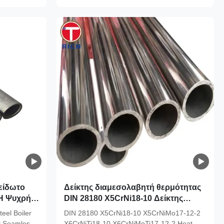
είδωτο
Δείκτης διαμεσολαβητή θερμότητας
H Ψυχρής
DIN 28180 X5CrNi18-10 Δείκτης
ς
διαμεσολαβητή θερμότητας
eel Boiler
DIN 28180 X5CrNi18-10 X5CrNiMo17-12-2
l Seamless
X6CrNiTi18-10 X6CrNiMoTi17-12-2 Heat