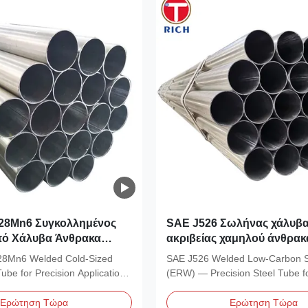
 28Mn6 Συγκολλημένος
SAE J526 Σωλήνας χάλυβ
ό Χάλυβα Άνθρακα
ακριβείας χαμηλού άνθρακ
μόρφωσης με Εξωτερική
σωληνώσεις αυτοκινήτων
28Mn6 Welded Cold-Sized
SAE J526 Welded Low-Carbon S
 - 426 mm για Εφαρμογές
συγκολλημένο χάλυβα
ube for Precision Applications
(ERW) — Precision Steel Tube f
Automotive Material SAE...
Ερώτηση Τώρα
Ερώτηση Τώρα