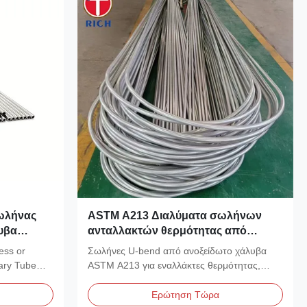
ωλήνας
ASTM A213 Διαλύματα σωλήνων
υβα
ανταλλακτών θερμότητας από
συγκόλληση
ανοξείδωτο χάλυβα U-Bend, χωρίς
ss or
Σωλήνες U-bend από ανοξείδωτο χάλυβα
χή στη
συγκόλληση, με ποιότητες TP304 και
ary Tube
ASTM A213 για εναλλάκτες θερμότητας,
TP316.
συμπυκνωτές, λέβητες....
Ερώτηση Τώρα