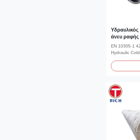
Υδραυλικός
άνευ ραφής
42CrMo4 34
EN 10305-1 4
Hydraulic Col
EN 10305-1 co