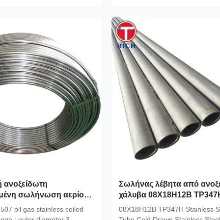
ή ανοξείδωτη
Σωλήνας λέβητα από ανοξ
μένη σωλήνωση αερίου
χάλυβα 08X18H12B TP347
έλξης Ανοξείδωτος χάλυβα
507 oil gas stainless coiled
08X18H12B TP347H Stainless St
Αδιάβροχος σωλήνας
nge : outer diameter 3-
Tube Cold Drawn Stainless Stee