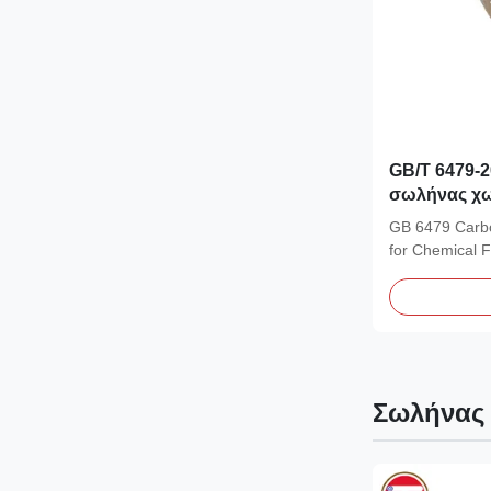
GB/T 6479-
σωλήνας χω
χημικών λι
GB 6479 Carbo
από ανθρακ
for Chemical F
χάλυβα
Overview GB/T.
Σωλήνας 