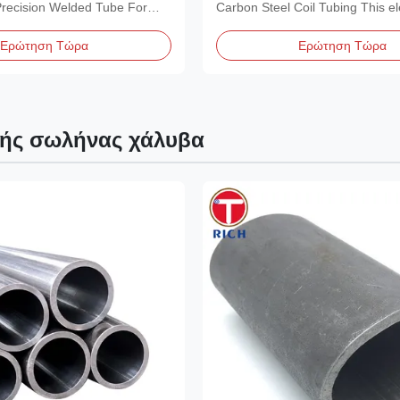
ν
άνθρακα χάλυβα στις κλάσ
Precision Welded Tube For
Carbon Steel Coil Tubing This ele
1008 και SAE 1010
erial...
resistance-welded,...
Ερώτηση Τώρα
Ερώτηση Τώρα
ής σωλήνας χάλυβα