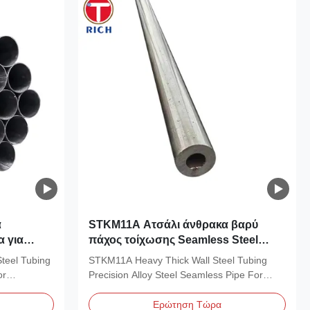
α
STKM11A Ατσάλι άνθρακα βαρύ
α για
πάχος τοίχωσης Seamless Steel
 από
Tube JIS G 3445 Standard Precision
teel Tubing
STKM11A Heavy Thick Wall Steel Tubing
Steel Pipe
or
Precision Alloy Steel Seamless Pipe For
Auto Part Material...
Ερώτηση Τώρα