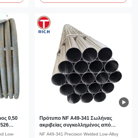
ος 0,50
Πρότυπο NF A49-341 Σωλήνας
J526
ακριβείας συγκολλημένος από
αμηλού
χάλυβα χαμηλού κράματος με
ed Low-
NF A49-341 Precision Welded Low-Alloy