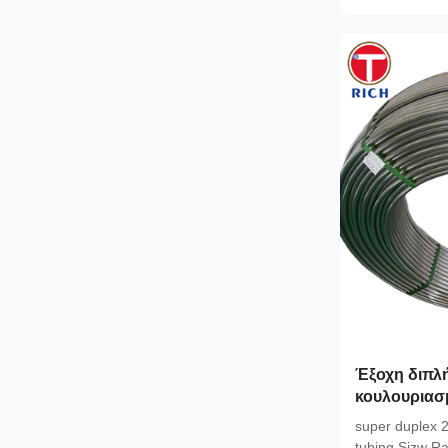
Έξοχη διπλ
κουλουριασ
ελαίου 2507
super duplex 2
tubing Sizw Ra