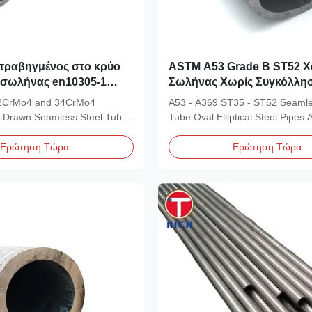
 τραβηγμένος στο κρύο
ASTM A53 Grade B ST52 Χ
 σωλήνας en10305-1
Σωλήνας Χωρίς Συγκόλλησ
CrMo4 ISO 9001 χάλυβα
Οβάλ Χαλύβδινος Σωλήνας
2CrMo4 and 34CrMo4
A53 - A369 ST35 - ST52 Seamle
Μεγάλη Εξωτερική Διάστα
d-Drawn Seamless Steel Tube
Tube Oval Elliptical Steel Pipes
mm
ld-drawn...
DIN 1629...
Ερώτηση Τώρα
Ερώτηση Τώρα