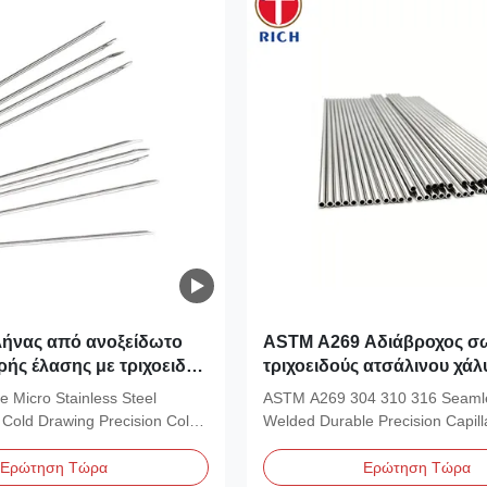
λήνας από ανοξείδωτο
ASTM A269 Αδιάβροχος σ
ής έλασης με τριχοειδή
τριχοειδούς ατσάλινου χάλ
άχους 0,02–1,00 mm για
υψηλής ακρίβειας χωρίς 
 Micro Stainless Steel
ASTM A269 304 310 316 Seamle
κριβείας
ή συγκολλημένος για αντο
 Cold Drawing Precision Cold-
Welded Durable Precision Capill
διάβρωση
...
ISO ASTM A269 precision...
Ερώτηση Τώρα
Ερώτηση Τώρα