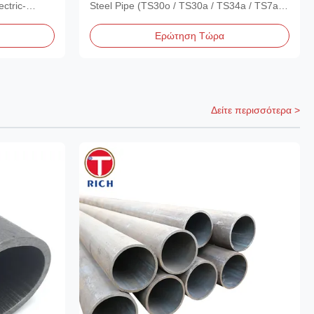
εις SAE
βαθμούς TS30o και TS30a για
ctric-
Steel Pipe (TS30o / TS30a / TS34a / TS7a /
μηχανικές εφαρμογές
TS42a) Material...
Ερώτηση Τώρα
Δείτε περισσότερα >