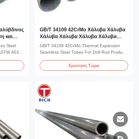
αλύβδινος
GB/T 34109 42CrMo Χάλυβα Χάλυβα
η και
Χάλυβα Χάλυβα Χάλυβα Χάλυβα
 με
Χάλυβα Χάλυβα Χάλυβα Χάλυβα
ss Steel
GB/T 34109 42CrMo Thermal Expansion
ση 10-420
Χάλυβα
 ASTM A53 /
Seamless Steel Tubes For Drill Rod Product
Overview GB/T...
Ερώτηση Τώρα