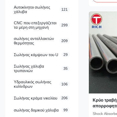
Αυτοκίνητοι σωλήνες
121
χάλυβα
CNC που επεξεργάζεται
299
τα μέρη στη μηχανή
σωλήνες ανταλλακτών
209
θερμότητας
Σωλήνας κάμψεων του U
29
Σωλήνας χάλυβα
35
τρυπανιών
Υδραυλικός σωλήνας
106
κυλίνδρων
Σωλήνας κράμα νικελίου
206
Κρύο τραβή
απορροφητή
σωλήνας δομικού χάλυβα
99
ακρίβεια δι
Shock Absorbe