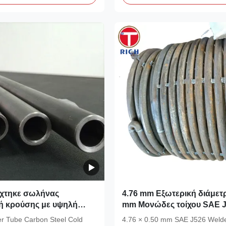
χτηκε σωλήνας
4.76 mm Εξωτερική διάμετρ
 κρούσης με υψηλή
mm Μονώδες τοίχου SAE 
αστάσεων για εφαρμογές
Ζυγισμένα σωλήνες από χ
r Tube Carbon Steel Cold
4.76 × 0.50 mm SAE J526 Weld