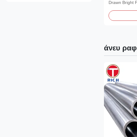
αυτοκινήτω
Drawn Bright 
Automotive Mat
άνευ ραφ