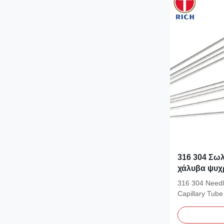
316 304 Σω
χάλυβα ψυχρ
τοιχώματα π
316 304 Needle
εφαρμογές α
Capillary Tube
Drawn Capillary