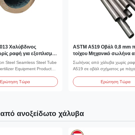
2013 Χαλύβδινος
ASTM A519 Οβάλ 0,8 mm 
ρίς ραφή για εξοπλισμό
τοίχου Μηχανικό σωλήνα α
πασμάτων υψηλής πίεσης
χωρίς συγκόλληση με ψυχ
n Steel Seamless Steel Tube
Σωλήνας από χάλυβα χωρίς ρα
ούχο χάλυβα και κράμα
επιφάνεια
ertilizer Equipment Product
A519 σε οβάλ σχήματος με πάχ
..
τοιχώματος 0,8 mm. Διαθέτει...
Ερώτηση Τώρα
Ερώτηση Τώρα
από ανοξείδωτο χάλυβα