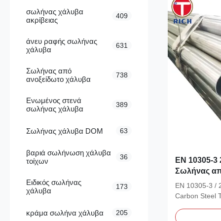
σωλήνας χάλυβα
409
ακρίβειας
άνευ ραφής σωλήνας
631
χάλυβα
Σωλήνας από
738
ανοξείδωτο χάλυβα
Ενωμένος στενά
389
σωλήνας χάλυβα
Σωλήνας χάλυβα DOM
63
βαριά σωλήνωση χάλυβα
36
EN 10305-3
τοίχων
Σωλήνας απ
Ψυχρής Δια
Ειδικός σωλήνας
EN 10305-3 / 
173
χάλυβα
Διάμετρο 30
Carbon Steel T
Ακριβείας
Material...
κράμα σωλήνα χάλυβα
205