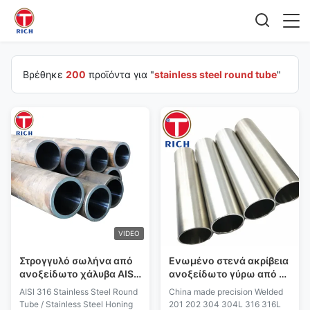
Βρέθηκε
200
προϊόντα για "
stainless steel round tube
"
VIDEO
Στρογγυλό σωλήνα από
Ενωμένο στενά ακρίβεια
ανοξείδωτο χάλυβα AISI
ανοξείδωτο γύρω από το
316 με εσωτερική
σωλήνα 300 σειρές
AISI 316 Stainless Steel Round
China made precision Welded
διάμετρο για υδραυλικό
Tube / Stainless Steel Honing
201 202 304 304L 316 316L