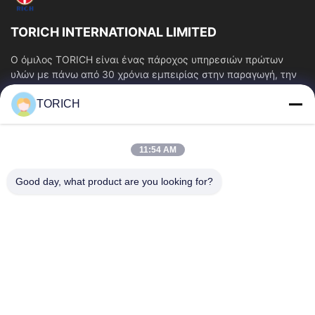
TORICH INTERNATIONAL LIMITED
Ο όμιλος TORICH είναι ένας πάροχος υπηρεσιών πρώτων
υλών με πάνω από 30 χρόνια εμπειρίας στην παραγωγή, την
έρευνα και ανάπτυξη, το εμπόριο, την...
TORICH
Γρήγοροι Σύνδεσμοι
Αρχική Σελίδα
Προϊόντα
11:54 AM
Βίντεο
Σχετικά Με Εμάς
Γύρος Εργοστασίων
Ποιοτικός Έλεγχος
Good day, what product are you looking for?
Επαφή
Ζητήστε Ένα Απόσπασμα
Νέα
Επικοινωνήστε Μαζί Μας.
86-574-88086983
86-574-88086983
sales@steel-tubes.com