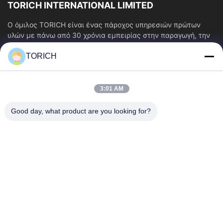
TORICH INTERNATIONAL LIMITED
Ο όμιλος TORICH είναι ένας πάροχος υπηρεσιών πρώτων
υλών με πάνω από 30 χρόνια εμπειρίας στην παραγωγή, την
έρευνα και ανάπτυξη, το εμπόριο, την...
TORICH
Γρήγοροι Σύνδεσμοι
Αρχική Σελίδα
Προϊόντα
3:01 AM
Βίντεο
Σχετικά Με Εμάς
Γύρος Εργοστασίων
Ποιοτικός Έλεγχος
Good day, what product are you looking for?
Επαφή
Ζητήστε Ένα Απόσπασμα
Νέα
Επικοινωνήστε Μαζί Μας.
86-574-88086983
86-574-88086983
sales@steel-tubes.com