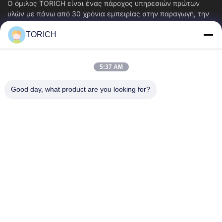
Ο όμιλος TORICH είναι ένας πάροχος υπηρεσιών πρώτων
υλών με πάνω από 30 χρόνια εμπειρίας στην παραγωγή, την
έρευνα και ανάπτυξη, το εμπόριο, την...
TORICH
Γρήγοροι Σύνδεσμοι
Αρχική Σελίδα
Προϊόντα
5:37 AM
Βίντεο
Σχετικά Με Εμάς
Γύρος Εργοστασίων
Ποιοτικός Έλεγχος
Good day, what product are you looking for?
Επαφή
Ζητήστε Ένα Απόσπασμα
Νέα
Επικοινωνήστε Μαζί Μας.
86-574-88086983
86-574-88086983
sales@steel-tubes.com