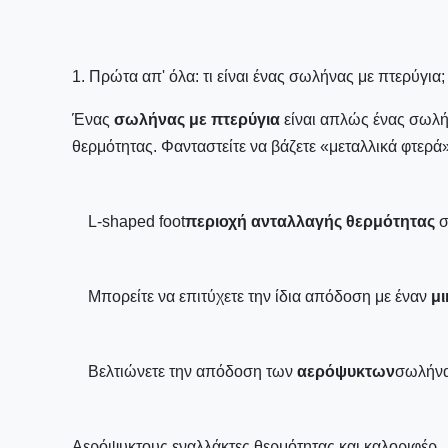
1. Πρώτα απ' όλα: τι είναι ένας σωλήνας με πτερύγια;
Ένας
σωλήνας με πτερύγια
είναι απλώς ένας σωλήν
θερμότητας. Φανταστείτε να βάζετε «μεταλλικά φτερά
L-shaped foot
περιοχή ανταλλαγής θερμότητας
σ
Μπορείτε να επιτύχετε την ίδια απόδοση με έναν
μ
Βελτιώνετε την απόδοση των
αερόψυκτων
σωλήνα
Αερόψυκτους εναλλάκτες θερμότητας και καλοριφέρ