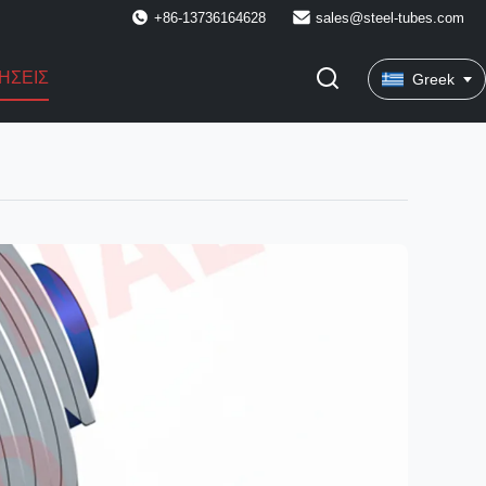
+86-13736164628
sales@steel-tubes.com
ΉΣΕΙΣ
Greek