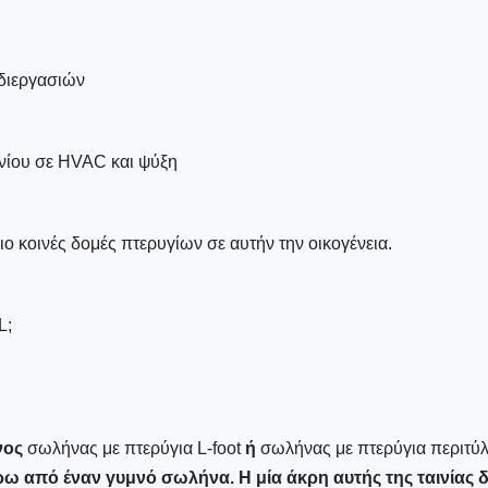
 διεργασιών
ηνίου σε HVAC και ψύξη
ιο κοινές δομές πτερυγίων σε αυτήν την οικογένεια.
L;
νος
σωλήνας με πτερύγια L-foot
ή
σωλήνας με πτερύγια περιτύλ
ύρω από έναν γυμνό σωλήνα. Η μία άκρη αυτής της ταινίας