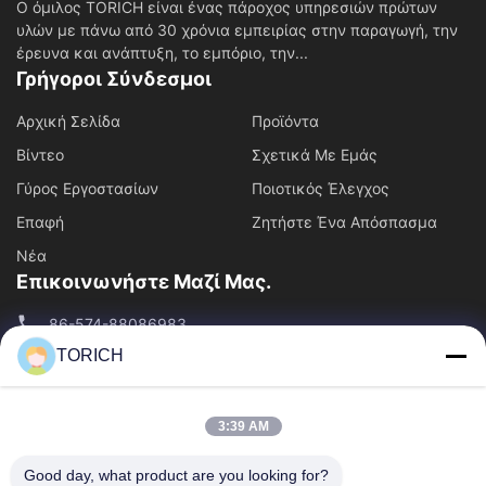
Ο όμιλος TORICH είναι ένας πάροχος υπηρεσιών πρώτων
υλών με πάνω από 30 χρόνια εμπειρίας στην παραγωγή, την
έρευνα και ανάπτυξη, το εμπόριο, την...
Γρήγοροι Σύνδεσμοι
Αρχική Σελίδα
Προϊόντα
Βίντεο
Σχετικά Με Εμάς
Γύρος Εργοστασίων
Ποιοτικός Έλεγχος
Επαφή
Ζητήστε Ένα Απόσπασμα
Νέα
Επικοινωνήστε Μαζί Μας.
86-574-88086983
TORICH
86-574-88086983
sales@steel-tubes.com
3:39 AM
Good day, what product are you looking for?