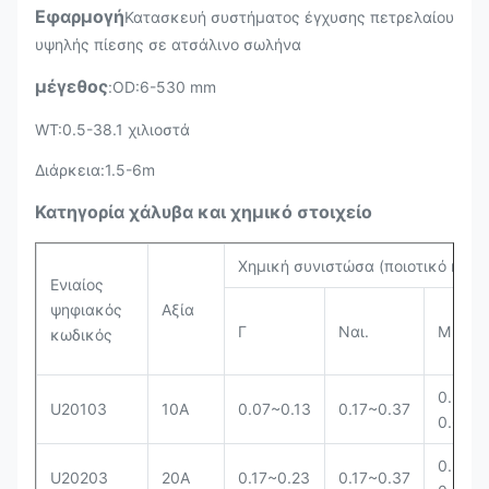
Εφαρμογή
Κατασκευή συστήματος έγχυσης πετρελαίου
υψηλής πίεσης σε ατσάλινο σωλήνα
μέγεθος
:OD:6-530 mm
WT:0.5-38.1 χιλιοστά
Διάρκεια:1.5-6m
Κατηγορία χάλυβα και χημικό στοιχείο
Χημική συνιστώσα (ποιοτικό κλάσ
Ενιαίος
ψηφιακός
Αξία
Γ
Ναι.
Μ
κωδικός
0.35 ~
U20103
10Α
0.07~0.13
0.17~0.37
0.65
0.35 ~
U20203
20Α
0.17~0.23
0.17~0.37