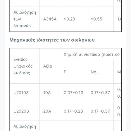
0.65
Αξιολόγηση
των
Α345Α
≤0.20
≤0.55
1.00~1
δαπανών
Μηχανικές ιδιότητες των σωλήνων
Χημική συνιστώσα (ποιοτικό κλάσ
Ενιαίος
ψηφιακός
Αξία
Γ
Ναι.
Μ
κωδικός
0.35 ~
U20103
10Α
0.07~0.13
0.17~0.37
0.65
0.35 ~
U20203
20Α
0.17~0.23
0.17~0.37
0.65
Αξιολόγηση