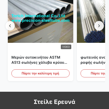
VIDEO
Μερών αυτοκινήτου ASTM
φωτεινός ανοπ
A513 σωλήνες χάλυβα κρύου
ραφής σωλήνας
κυλίσματος ενωμένοι στενά με
διαμέτρων 25m
την παραγωγή DOM
υδραυλικά συσ
Πάρτε την καλύτερη τιμή
Πάρτε την κ
Στείλε Ερευνά