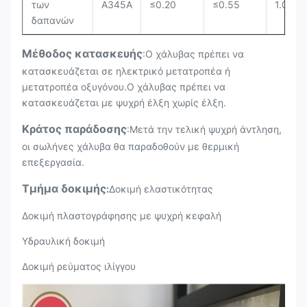
των
Α345Α
≤0.20
≤0.55
1.00~1
δαπανών
Μέθοδος κατασκευής
:Ο χάλυβας πρέπει να
κατασκευάζεται σε ηλεκτρικό μετατροπέα ή
μετατροπέα οξυγόνου.Ο χάλυβας πρέπει να
κατασκευάζεται με ψυχρή έλξη χωρίς έλξη.
Κράτος παράδοσης
:Μετά την τελική ψυχρή άντληση,
οι σωλήνες χάλυβα θα παραδοθούν με θερμική
επεξεργασία.
Τμήμα δοκιμής
:
Δοκιμή ελαστικότητας
Δοκιμή πλαστογράφησης με ψυχρή κεφαλή
Υδραυλική δοκιμή
Δοκιμή ρεύματος ιλίγγου