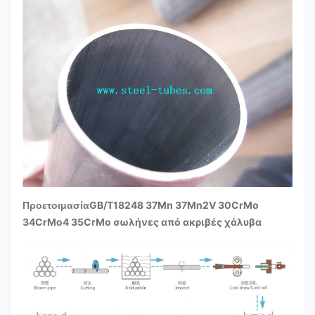
GB/T18248 37Mn 37Mn2V 30CrMo
Προετοιμασία
34CrMo4 35CrMo σωλήνες από ακριβές χάλυβα