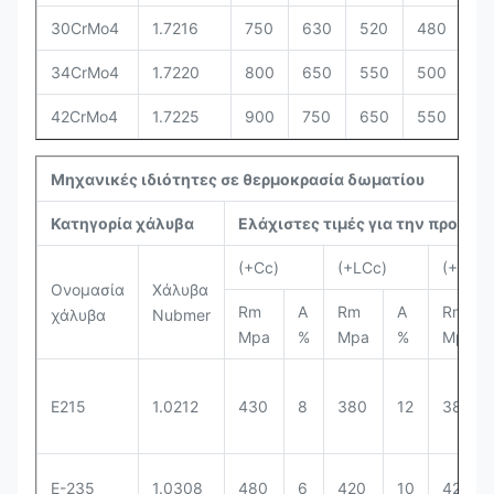
30CrMo4
1.7216
750
630
520
480
95
34CrMo4
1.7220
800
650
550
500
10
42CrMo4
1.7225
900
750
650
550
11
Μηχανικές ιδιότητες σε θερμοκρασία δωματίου
Κατηγορία χάλυβα
Ελάχιστες τιμές για την προϋπ
(+Cc)
(+LCc)
(+SR)
Ονομασία
Χάλυβα
Rm
Α
Rm
Α
Rm
χάλυβα
Nubmer
Mpa
%
Mpa
%
Mpa
Ε215
1.0212
430
8
380
12
380
Ε-235
1.0308
480
6
420
10
420