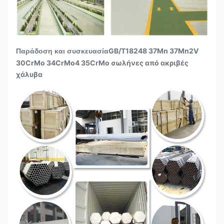
GB/T18248 37Mn 37Mn2V
Παράδοση και συσκευασία
30CrMo 34CrMo4 35CrMo σωλήνες από ακριβές
χάλυβα