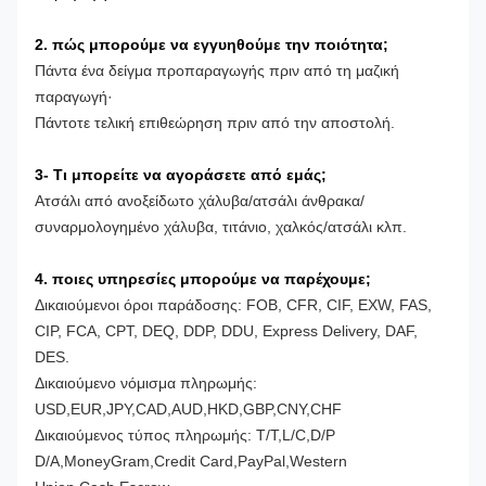
2. πώς μπορούμε να εγγυηθούμε την ποιότητα;
Πάντα ένα δείγμα προπαραγωγής πριν από τη μαζική
παραγωγή·
Πάντοτε τελική επιθεώρηση πριν από την αποστολή.
3- Τι μπορείτε να αγοράσετε από εμάς;
Ατσάλι από ανοξείδωτο χάλυβα/ατσάλι άνθρακα/
συναρμολογημένο χάλυβα, τιτάνιο, χαλκός/ατσάλι κλπ.
4. ποιες υπηρεσίες μπορούμε να παρέχουμε;
Δικαιούμενοι όροι παράδοσης: FOB, CFR, CIF, EXW, FAS,
CIP, FCA, CPT, DEQ, DDP, DDU, Express Delivery, DAF,
DES.
Δικαιούμενο νόμισμα πληρωμής:
USD,EUR,JPY,CAD,AUD,HKD,GBP,CNY,CHF
Δικαιούμενος τύπος πληρωμής: T/T,L/C,D/P
D/A,MoneyGram,Credit Card,PayPal,Western