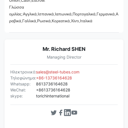
Union,Cash,Escrow.
Γλώσσα
ομιλίας:Αγγλικά,Ισπανικά,Ιαπωνικά,Πορτογαλικά,Γερμανικά,Α
ραβικά,Γαλλικά,Ρωσικά,Κορεατικά,Χίντι,Ιταλικά
Mr. Richard SHEN
Managing Director
Ηλεκτρονικό:
sales@steel-tubes.com
Τηλεφώνημα:
+86-13736164628
Whatsapp:
8613736164628
WeChat:
+8613736164628
skype:
torichinternational