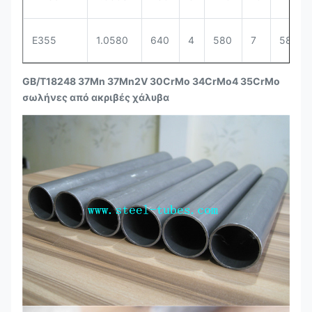
Ε355
1.0580
640
4
580
7
580
GB/T18248 37Mn 37Mn2V 30CrMo 34CrMo4 35CrMo
σωλήνες από ακριβές χάλυβα