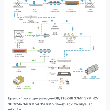
GB/T18248 37Mn 37Mn2V
Εργαστήριο παραγωγής
για
30CrMo 34CrMo4 35CrMo σωλήνες από ακριβές
χάλυβα