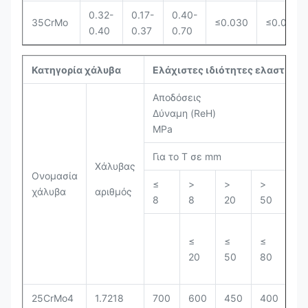
0.32-
0.17-
0.40-
35CrMo
≤0.030
≤0.030
0.40
0.37
0.70
Κατηγορία χάλυβα
Ελάχιστες ιδιότητες ελαστικότ
Αποδόσεις
Τρ
Δύναμη (ReH)
Δυ
MPa
M
Για το T σε mm
Γι
Χάλυβας
Ονομασία
≤
>
>
>
χάλυβα
αριθμός
≤ 
8
8
20
50
≤
≤
≤
20
50
80
25CrMo4
1.7218
700
600
450
400
90