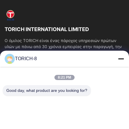
TORICH INTERNATIONAL LIMITED
Ο όμιλος TORICH είναι ένας πάροχος υπηρεσιών πρώτων
υλών με πάνω από 30 χρόνια εμπειρίας στην παραγωγή, την
έρευνα και ανάπτυξη, το εμπόριο, την...
TORICH-8
Γρήγοροι Σύνδεσμοι
Αρχική Σελίδα
Προϊόντα
8:21 PM
Βίντεο
Σχετικά Με Εμάς
Γύρος Εργοστασίων
Ποιοτικός Έλεγχος
Good day, what product are you looking for?
Επαφή
Ζητήστε Ένα Απόσπασμα
Νέα
Επικοινωνήστε Μαζί Μας.
86-574-88086983