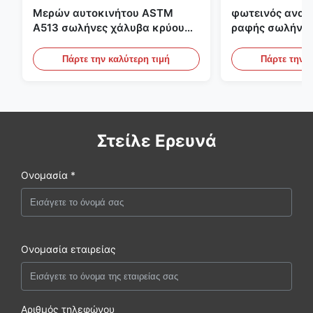
Μερών αυτοκινήτου ASTM
φωτεινός ανοπ
A513 σωλήνες χάλυβα κρύου
ραφής σωλήνας
κυλίσματος ενωμένοι στενά με
διαμέτρων 25m
την παραγωγή DOM
υδραυλικά συσ
Πάρτε την καλύτερη τιμή
Πάρτε την κ
Στείλε Ερευνά
Ονομασία *
Ονομασία εταιρείας
Αριθμός τηλεφώνου