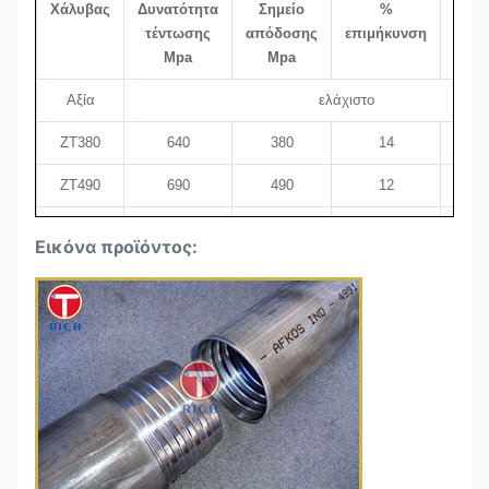
Χάλυβας
Δυνατότητα
Σημείο
%
Θ
τέντωσης
απόδοσης
επιμήκυνση
επε
Mpa
Mpa
Αξία
ελάχιστο
ZT380
640
380
14
Ομαλ
ZT490
690
490
12
Ομαλ
ZT540
740
590
12
Ομαλ
Εικόνα προϊόντος:
ZT590
770
590
12
Ομαλ
ZT640
790
640
12
ZT740
840
740
10
Τ850
950
850
15