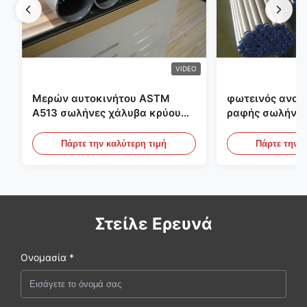
VIDEO
Μερών αυτοκινήτου ASTM
φωτεινός ανοπ
A513 σωλήνες χάλυβα κρύου
ραφής σωλήνας
κυλίσματος ενωμένοι στενά με
διαμέτρων 25m
την παραγωγή DOM
υδραυλικά συσ
Πάρτε την καλύτερη τιμή
Πάρτε την κ
Στείλε Ερευνά
Ονομασία *