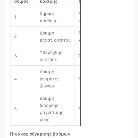
σειράς
δοκιμής
δειγματοληψίας
Χημική
1 δείγμα από
1
σύνθεση
κάθε φούρνο
Δοκιμή
1 δείγμα από
2
ελαστικότητας
κάθε παρτίδα
Υπερήχθης
3
Όλα
εξέταση
Δοκιμή
4
ρεύματος
Όλα
ιλίγγου
Δοκιμή
διαρροής
5
Όλα
μαγνητικής
ροής
Πίνακας σύγκρισης βαθμών