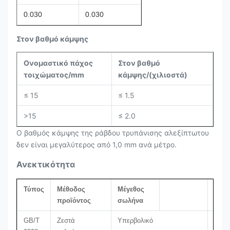
0.030
0.030
Στον βαθμό κάμψης
Ονομαστικό πάχος
Στον βαθμό
τοιχώματος/mm
κάμψης/
(
χιλιοστά
)
≤ 15
≤ 1.5
>15
≤ 2.0
Ο βαθμός κάμψης της ράβδου τρυπάνισης αλεξίπτωτου
δεν είναι μεγαλύτερος από 1,0 mm ανά μέτρο.
Ανεκτικότητα
Τύπος
Μέθοδος
Μέγεθος
Ανεκ
προϊόντος
σωλήνα
GB/T
Ζεστά
Υπερβολικό
(+1,