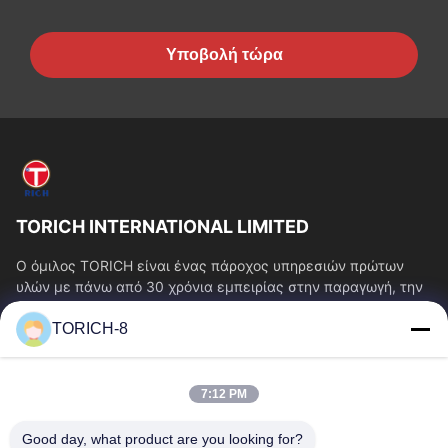
Υποβολή τώρα
TORICH INTERNATIONAL LIMITED
Ο όμιλος TORICH είναι ένας πάροχος υπηρεσιών πρώτων
υλών με πάνω από 30 χρόνια εμπειρίας στην παραγωγή, την
έρευνα και ανάπτυξη, το εμπόριο, την...
TORICH-8
Γρήγοροι Σύνδεσμοι
Αρχική Σελίδα
Προϊόντα
7:12 PM
Βίντεο
Σχετικά Με Εμάς
Γύρος Εργοστασίων
Ποιοτικός Έλεγχος
Good day, what product are you looking for?