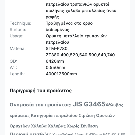
πετρελαίου τρυπανιών ορυκτοί
σωλήνες χάλυβα μεταλλείας άνευ
ραφής
Technique:
Τραβηγμένος στο κρύο
Surface:
λαδωμένος
Usage:
Ορυκτή μεταλλεία τρυπανιών
πετρελαίου
Material:
STM-R780,
ZT380,490,520,540,590,640,740
OD:
6420mm
WT:
0.550mm
Length:
400012500mm
Περιγραφή του προϊόντος
JIS G3465
Ονομασία του προϊόντος:
Χάλυβας
κράματος Κατηγορία πετρελαίου Στρώση Ορυκτών
Ορυχείων Χάλυβα Χάλυβας Χωρίς Σύνδεση
Περιοχή μεγεθών:
Υπερβολική δόση: 6-420mm W.T.:00,5-50