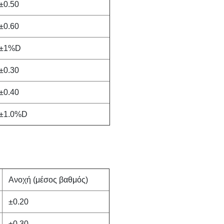
±0.50
±0.60
±1%D
±0.30
±0.40
±1.0%D
Ανοχή (μέσος βαθμός)
±0.20
±0.30