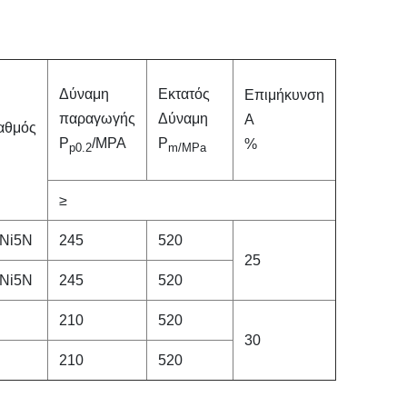
Δύναμη
Εκτατός
Επιμήκυνση
παραγωγής
Δύναμη
Α
αθμός
Ρ
/MPA
Ρ
%
p0.2
m/MPa
≥
Ni5N
245
520
25
Ni5N
245
520
210
520
30
210
520