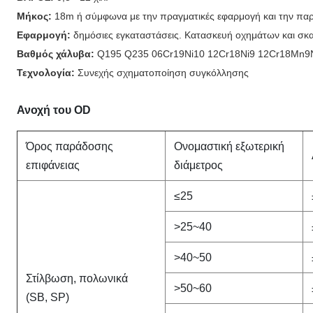
Μήκος:
18m
ή
σύμφωνα με την πραγματικές εφαρμογή και την πα
Εφαρμογή:
δημόσιες εγκαταστάσεις.
Κατασκευή
οχημάτων και σκ
Βαθμός χάλυβα:
Q195 Q235 06Cr19Ni10 12Cr18Ni9 12Cr18Mn9
Τεχνολογία:
Συνεχής σχηματοποίηση συγκόλλησης
Ανοχή του OD
Όρος παράδοσης
Ονομαστική εξωτερική
επιφάνειας
διάμετρος
≤25
>25~40
>40~50
Στίλβωση, πολωνικά
>50~60
(SB, SP)