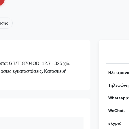
ησης
α: GB/T18704OD: 12.7 - 325 χιλ.
όσιες εγκαταστάσεις. Κατασκευή
Ηλεκτρονι
Τηλεφώνη
Whatsapp
WeChat:
skype: