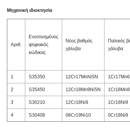
Μηχανική ιδιοκτησία
Ενοποιημένος
Νέος βαθμός
Παλαιός β
Αριθ.
ψηφιακός
χάλυβα
χάλυβα
κώδικας
1
S35350
12Cr17MnNi5N
1Cr17Mn6
2
S35450
12Cr18Mn9Ni5N
1Cr18Mn8
3
S30210
12Cr18Ni9
1Cr18Ni9
4
S30408
06Cr19Ni10
0Cr18Ni9