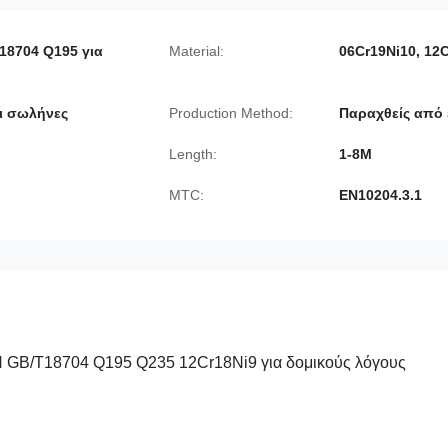
18704 Q195 για
Material:
06Cr19Ni10, 12
οι σωλήνες
Production Method:
Παραχθείς από 
Length:
1-8M
MTC:
EN10204.3.1
 GB/T18704 Q195 Q235 12Cr18Ni9 για δομικούς λόγους