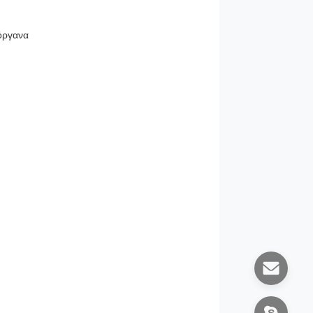
 όργανα