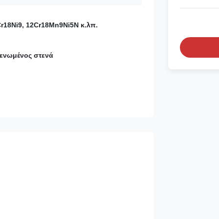
Cr18Ni9, 12Cr18Mn9Ni5N κ.λπ.
ενωμένος στενά