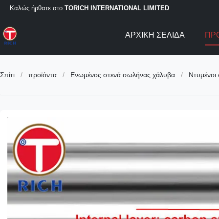
Καλώς ήρθατε στο
TORICH INTERNATIONAL LIMITED
ΑΡΧΙΚΉ ΣΕΛΊΔΑ
ΠΡ
Σπίτι
/
προϊόντα
/
Ενωμένος στενά σωλήνας χάλυβα
/
Ντυμένοι