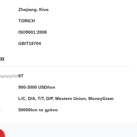
Zhejiang. Κίνα
TORICH
ISO9001:2008
GB/T18704
τα
αραγγελίας:
5T
900-3000 USD/ton
L/C, D/A, T/T, D/P, Western Union, MoneyGram
:
50000ton το χρόνο