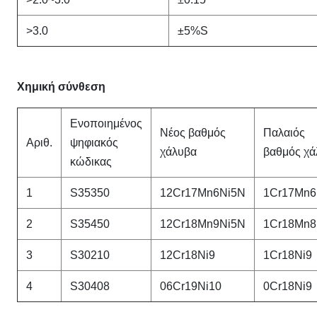
>3.0
±5%S
Χημική σύνθεση
Ενοποιημένος
Νέος βαθμός
Παλαιός
Αριθ.
ψηφιακός
χάλυβα
βαθμός χά
κώδικας
1
S35350
12Cr17Mn6Ni5N
1Cr17Mn6
2
S35450
12Cr18Mn9Ni5N
1Cr18Mn8
3
S30210
12Cr18Ni9
1Cr18Ni9
4
S30408
06Cr19Ni10
0Cr18Ni9