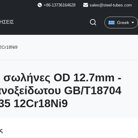
+86-13736164628
sales@steel-tubes.com
ΉΣΕΙΣ
Greek
2Cr18Ni9
ι σωλήνες OD 12.7mm -
νοξείδωτου GB/T18704
35 12Cr18Ni9
ες