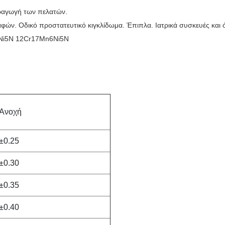
ραγωγή των πελατών.
αφών
. Οδικό προστατευτικό κιγκλίδωμα. Έπιπλα. Ιατρικά συσκευές και
Ni5N 12Cr17Mn6Ni5N
Ανοχή
±0.25
±0.30
±0.35
±0.40