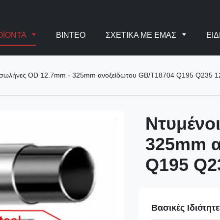
ΟΪΌΝΤΑ
ΒΊΝΤΕΟ
ΣΧΕΤΙΚΆ ΜΕ ΕΜΆΣ
ΕΙΔ
 σωλήνες OD 12.7mm - 325mm ανοξείδωτου GB/T18704 Q195 Q235 1
Ντυμένο
325mm α
Q195 Q2
Βασικές Ιδιότητ