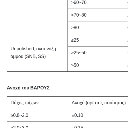
>60~70
>70~80
>80
≤25
Unpolished, ανατίναξη
>25~50
άμμου (SNB, SS)
>50
Ανοχή του ΒΑΡΟΥΣ
Πάχος τοίχων
Ανοχή (αρίστης ποιότητας)
≥0.8~2.0
±0.10
>2.0~3.0
±0.15