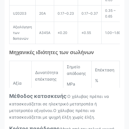
0.35 ~
U20203
20Α
0.17~0.23
0.17~0.37
0.65
Αξιολόγηση
των
Α345Α
≤0.20
≤0.55
1.00~1.60
δαπανών
Μηχανικές ιδιότητες των σωλήνων
Σημείο
Επέκταση
Δυνατότητα
απόδοσης
επέκτασης
%
Αξία
MPa
MPa
Μέθοδος κατασκευής
:Ο χάλυβας πρέπει να
Όχι περισσότερο από
κατασκευάζεται σε ηλεκτρικό μετατροπέα ή
μετατροπέα οξυγόνου.Ο χάλυβας πρέπει να
10Α
335~470
205
30
κατασκευάζεται με ψυχρή έλξη χωρίς έλξη.
20Α
390~540
245
25
Κράτος παράδοσης
:
Μετά από την τελική ψυχρή