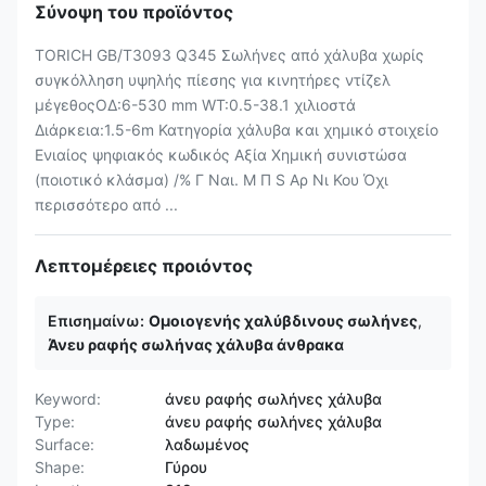
Σύνοψη του προϊόντος
TORICH GB/T3093 Q345 Σωλήνες από χάλυβα χωρίς
συγκόλληση υψηλής πίεσης για κινητήρες ντίζελ
μέγεθοςΟΔ:6-530 mm WT:0.5-38.1 χιλιοστά
Διάρκεια:1.5-6m Κατηγορία χάλυβα και χημικό στοιχείο
Ενιαίος ψηφιακός κωδικός Αξία Χημική συνιστώσα
(ποιοτικό κλάσμα) /% Γ Ναι. Μ Π S Αρ Νι Κου Όχι
περισσότερο από ...
Λεπτομέρειες προιόντος
Επισημαίνω:
Ομοιογενής χαλύβδινους σωλήνες
,
Άνευ ραφής σωλήνας χάλυβα άνθρακα
Keyword:
άνευ ραφής σωλήνες χάλυβα
Type:
άνευ ραφής σωλήνες χάλυβα
Surface:
λαδωμένος
Shape:
Γύρου