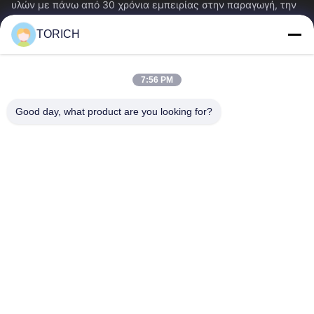
υλών με πάνω από 30 χρόνια εμπειρίας στην παραγωγή, την
έρευνα και ανάπτυξη, το εμπόριο, την...
TORICH
Γρήγοροι Σύνδεσμοι
Αρχική Σελίδα
Προϊόντα
7:56 PM
Βίντεο
Σχετικά Με Εμάς
Γύρος Εργοστασίων
Ποιοτικός Έλεγχος
Good day, what product are you looking for?
Επαφή
Ζητήστε Ένα Απόσπασμα
Νέα
Επικοινωνήστε Μαζί Μας.
86-574-88086983
86-574-88086983
sales@steel-tubes.com