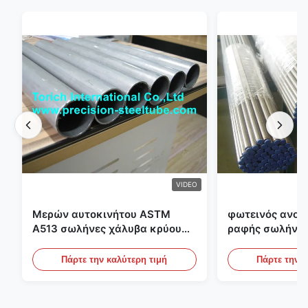
VIDEO
Μερών αυτοκινήτου ASTM
φωτεινός ανοπ
A513 σωλήνες χάλυβα κρύου
ραφής σωλήνας
κυλίσματος ενωμένοι στενά με
διαμέτρων 25m
την παραγωγή DOM
υδραυλικά συσ
Πάρτε την καλύτερη τιμή
Πάρτε την κ