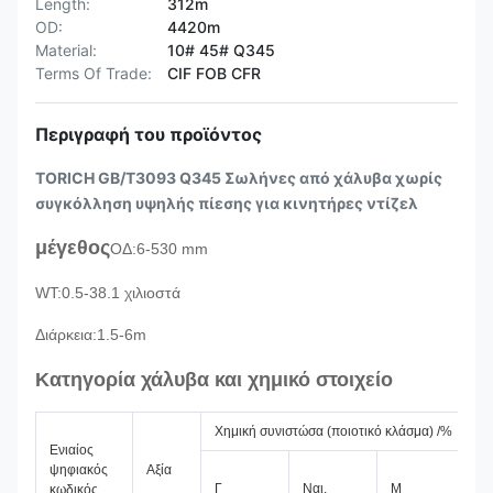
Length:
312m
OD:
4420m
Material:
10# 45# Q345
Terms Of Trade:
CIF FOB CFR
Περιγραφή του προϊόντος
TORICH GB/T3093 Q345 Σωλήνες από χάλυβα χωρίς
συγκόλληση υψηλής πίεσης για κινητήρες ντίζελ
μέγεθος
ΟΔ:
6-530 mm
WT:0.5-38.1 χιλιοστά
Διάρκεια:1.5-6m
Κατηγορία χάλυβα και χημικό στοιχείο
Χημική συνιστώσα (ποιοτικό κλάσμα) /%
Ενιαίος
ψηφιακός
Αξία
Π
Γ
Ναι.
Μ
κωδικός