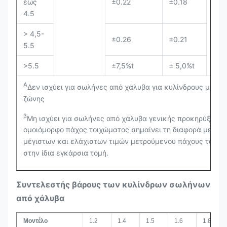
έως
±0.22
±0.18
4.5
> 4,5-
±0.26
±0.21
5.5
>5.5
±7,5%t
± 5,0%t
Α
Δεν ισχύει για σωλήνες από χάλυβα για κυλίνδρους μετα
ζώνης
β
Μη ισχύει για σωλήνες από χάλυβα γενικής προκηρύξεως:
ομοιόμορφο πάχος τοιχώματος σημαίνει τη διαφορά μεταξ
μέγιστων και ελάχιστων τιμών μετρούμενου πάχους τοιχώ
στην ίδια εγκάρσια τομή.
Συντελεστής βάρους των κυλίνδρων σωλήνων
από χάλυβα
Μοντέλο
1.2
1.4
1.5
1.6
1.8