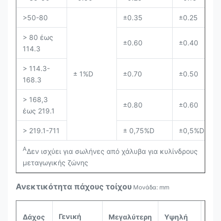
>50-80
±0.35
±0.25
> 80 έως
±0.60
±0.40
114.3
> 114.3-
± 1%D
±0.70
±0.50
168.3
> 168,3
±0.80
±0.60
έως 219.1
> 219.1-711
± 0,75%D
±0,5%D
Α
Δεν ισχύει για σωλήνες από χάλυβα για κυλίνδρους
μεταγωγικής ζώνης
Ανεκτικότητα πάχους τοίχου
Μονάδα: mm
Μη
Γενική
Δάχος
Μεγαλύτερη
Υψηλή