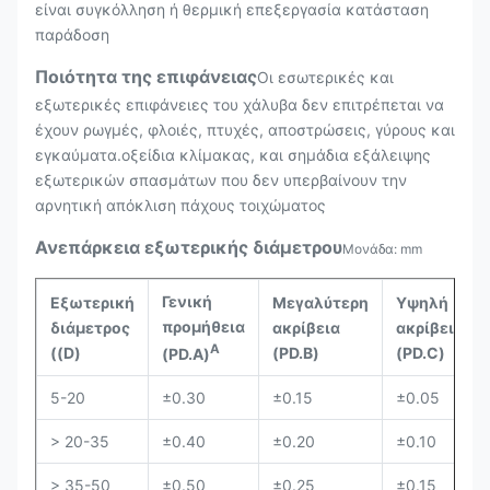
είναι συγκόλληση ή θερμική επεξεργασία κατάσταση
παράδοση
Ποιότητα της επιφάνειας
Οι εσωτερικές και
εξωτερικές επιφάνειες του χάλυβα δεν επιτρέπεται να
έχουν ρωγμές, φλοιές, πτυχές, αποστρώσεις, γύρους και
εγκαύματα.οξείδια κλίμακας, και σημάδια εξάλειψης
εξωτερικών σπασμάτων που δεν υπερβαίνουν την
αρνητική απόκλιση πάχους τοιχώματος
Ανεπάρκεια εξωτερικής διάμετρου
Μονάδα: mm
Γενική
Εξωτερική
Μεγαλύτερη
Υψηλή
προμήθεια
διάμετρος
ακρίβεια
ακρίβεια
Α
((D)
(PD.B)
(PD.C)
(PD.A)
5-20
±0.30
±0.15
±0.05
> 20-35
±0.40
±0.20
±0.10
> 35-50
±0.50
±0.25
±0.15