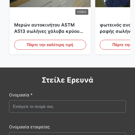
VIDEO
Μερών αυτοκινήτου ASTM
φωτεινός ανοπ
A513 σωλήνες χάλυβα κρύου
ραφής σωλήνας
κυλίσματος ενωμένοι στενά με
διαμέτρων 25m
την παραγωγή DOM
υδραυλικά συσ
Πάρτε την καλύτερη τιμή
Πάρτε την κ
Στείλε Ερευνά
Ονομασία *
Ονομασία εταιρείας