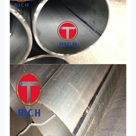
Γ
1.008
1.008
1.007
1.006
1.006
c