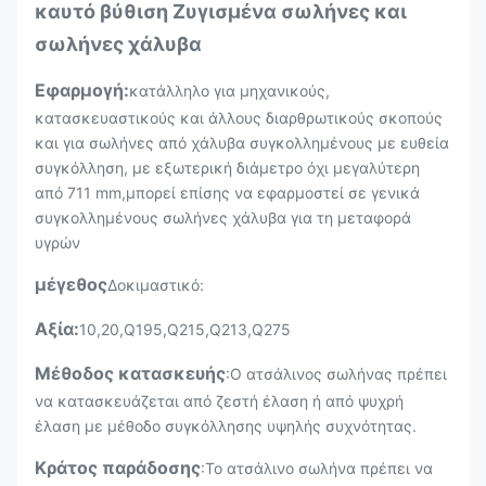
καυτό βύθιση Ζυγισμένα σωλήνες και
σωλήνες χάλυβα
Εφαρμογή:
κατάλληλο για μηχανικούς,
κατασκευαστικούς και άλλους διαρθρωτικούς σκοπούς
και για σωλήνες από χάλυβα συγκολλημένους με ευθεία
συγκόλληση, με εξωτερική διάμετρο όχι μεγαλύτερη
από 711 mm,μπορεί επίσης να εφαρμοστεί σε γενικά
συγκολλημένους σωλήνες χάλυβα για τη μεταφορά
υγρών
μέγεθος
Δοκιμαστικό:
Αξία:
10,20,Q195,Q215,Q213,Q275
Μέθοδος κατασκευής
:Ο ατσάλινος σωλήνας πρέπει
να κατασκευάζεται από ζεστή έλαση ή από ψυχρή
έλαση με μέθοδο συγκόλλησης υψηλής συχνότητας.
Κράτος παράδοσης
:Το ατσάλινο σωλήνα πρέπει να