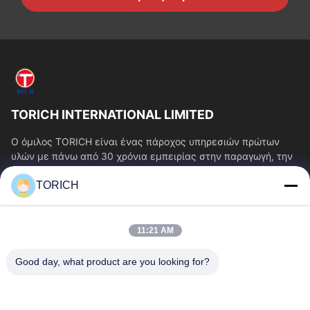
TORICH INTERNATIONAL LIMITED
Ο όμιλος TORICH είναι ένας πάροχος υπηρεσιών πρώτων
υλών με πάνω από 30 χρόνια εμπειρίας στην παραγωγή, την
έρευνα και ανάπτυξη, το εμπόριο, την...
TORICH
Γρήγοροι Σύνδεσμοι
Αρχική Σελίδα
Προϊόντα
11:21 AM
Βίντεο
Σχετικά Με Εμάς
Γύρος Εργοστασίων
Ποιοτικός Έλεγχος
Good day, what product are you looking for?
Επαφή
Ζητήστε Ένα Απόσπασμα
Νέα