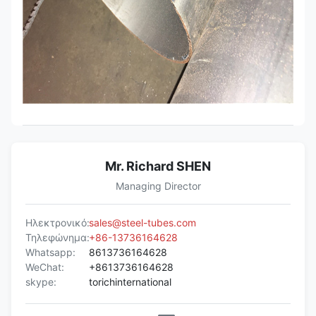
Mr. Richard SHEN
Managing Director
Ηλεκτρονικό:
sales@steel-tubes.com
Τηλεφώνημα:
+86-13736164628
Whatsapp:
8613736164628
WeChat:
+8613736164628
skype:
torichinternational