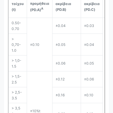
ομο
προμήθεια
τοίχου
ακρίβεια
ακρίβεια
πάχ
Α
(t)
(PD.B)
(PD.C)
(PD.A)
τοί
0.50-
±0.04
±0.03
0.70
>
0,70-
±0.10
±0.05
±0.04
1.0
> 1,0-
±0.06
±0.05
1.5
> 1,5-
±0.12
±0.06
2.5
≤ 7,
> 2,5-
±0.16
±0.10
3.5
> 3,5
±10%t