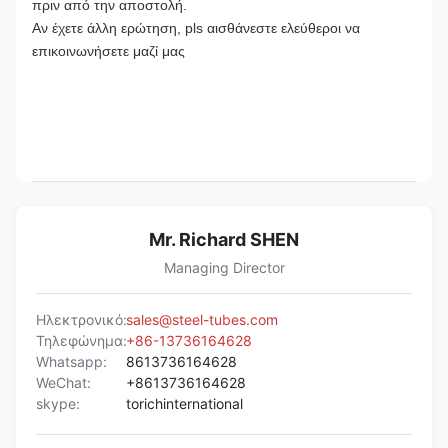
πριν από την αποστολή.
Αν έχετε άλλη ερώτηση, pls αισθάνεστε ελεύθεροι να
επικοινωνήσετε μαζί μας
ΤΟΡΙΚΗ EN10305-6 Ε235 Ε355 Ζυγισμένοι σωλήνες
ψυχρής έλξης
Mr. Richard SHEN
Managing Director
Ηλεκτρονικό:
sales@steel-tubes.com
Τηλεφώνημα:
+86-13736164628
Whatsapp:
8613736164628
WeChat:
+8613736164628
skype:
torichinternational