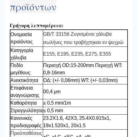
προϊόντων
Γρήγορη λεπτομέρεια:
GB/T 33156 Ζυγισμένοι χάλυβα
Ονομασία
προϊόντος
σωλήνες που τραβήχτηκαν εν ψυχρώ
Κατηγορία
Ε155, Ε195, Ε235, Ε275, Ε355
χάλυβα
Πεδίο
Περιοχή OD:15-200mm Περιοχή WT:
μεγέθους
0,8-16mm
Ανεκτικότητα
ΟΔ: (+/- 0,06mm) WT: (+/- 0,03mm)
Επιφάνεια
00,4 μm
αναγνώρισης
Καθαρότητα
≤ 0,5 mm/1m
Στρογγυλότητα
≤ 0,5 mm
Κανονικές
23.2Χ1.6, 42X3, 25.4X0.915x1,
προδιαγραφές
19x1.520x1, 20x1.5
Προϋποθέσεις
+C, +LC, +SC, +A, +N