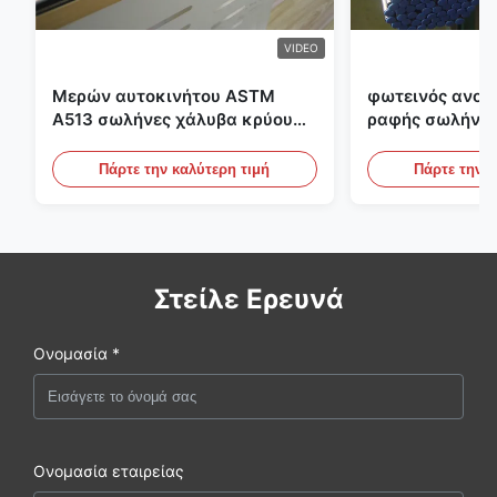
VIDEO
Μερών αυτοκινήτου ASTM
φωτεινός ανοπ
A513 σωλήνες χάλυβα κρύου
ραφής σωλήνας
κυλίσματος ενωμένοι στενά με
διαμέτρων 25m
την παραγωγή DOM
υδραυλικά συσ
Πάρτε την καλύτερη τιμή
Πάρτε την κ
Στείλε Ερευνά
Ονομασία *
Ονομασία εταιρείας