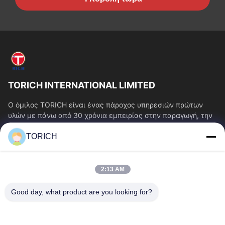
TORICH INTERNATIONAL LIMITED
Ο όμιλος TORICH είναι ένας πάροχος υπηρεσιών πρώτων
υλών με πάνω από 30 χρόνια εμπειρίας στην παραγωγή, την
έρευνα και ανάπτυξη, το εμπόριο, την...
TORICH
Γρήγοροι Σύνδεσμοι
Αρχική Σελίδα
Προϊόντα
2:13 AM
Βίντεο
Σχετικά Με Εμάς
Γύρος Εργοστασίων
Ποιοτικός Έλεγχος
Good day, what product are you looking for?
Επαφή
Ζητήστε Ένα Απόσπασμα
Νέα