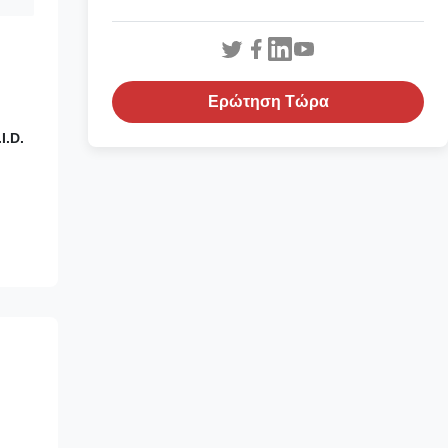
Ερώτηση Τώρα
I.D.