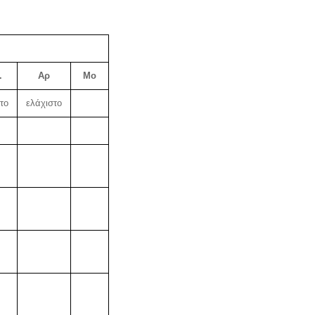
.
Αρ
Μo
το
ελάχιστο