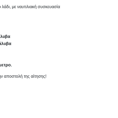
 λάδι, με ναυτιλιακή συσκευασία
άλυβα
άλυβα
μετρο.
ν αποστολή της αίτησης!