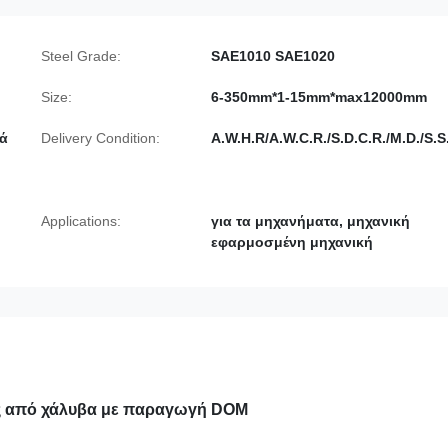
Steel Grade:
SAE1010 SAE1020
Size:
6-350mm*1-15mm*max12000mm
νά
Delivery Condition:
A.W.H.R/A.W.C.R./S.D.C.R./M.D./S.S.
Applications:
για τα μηχανήματα, μηχανική
εφαρμοσμένη μηχανική
ες από χάλυβα με παραγωγή DOM