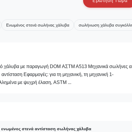
Ε
ρ
ώ
τ
η
σ
η
Τ
ώ
ρ
α
Ενωμένος στενά σωλήνας χάλυβα
σωλήνωση χάλυβα συγκόλλ
από χάλυβα με παραγωγή DOM ΑΣTM A513 Μηχανικά σωλήνες 
αντίσταση Εφαρμογές: για τη μηχανική, τη μηχανική 1-
λημένα με ψυχρή έλαση, ASTM ...
ς ενωμένος στενά αντίσταση σωλήνας χάλυβα