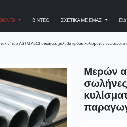
ΟΪΌΝΤΑ
ΒΊΝΤΕΟ
ΣΧΕΤΙΚΆ ΜΕ ΕΜΆΣ
ΕΙΔ
τοκινήτου ASTM A513 σωλήνες χάλυβα κρύου κυλίσματος ενωμένοι σ
Μερών α
σωλήνες
κυλίσματ
παραγω