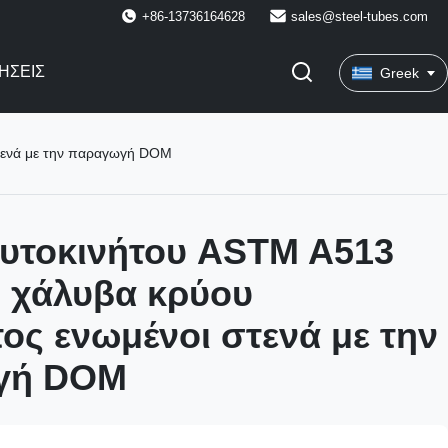
+86-13736164628
sales@steel-tubes.com
ΉΣΕΙΣ
Greek
τενά με την παραγωγή DOM
υτοκινήτου ASTM A513
 χάλυβα κρύου
ος ενωμένοι στενά με την
γή DOM