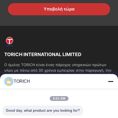
Υποβολή τώρα
TORICH INTERNATIONAL LIMITED
Ο όμιλος TORICH είναι ένας πάροχος υπηρεσιών πρώτων
υλών με πάνω από 30 χρόνια εμπειρίας στην παραγωγή, την
έρευνα και ανάπτυξη, το εμπόριο, την...
TORICH
Γρήγοροι Σύνδεσμοι
Αρχική Σελίδα
Προϊόντα
6:01 AM
Βίντεο
Σχετικά Με Εμάς
Γύρος Εργοστασίων
Ποιοτικός Έλεγχος
Good day, what product are you looking for?
Επαφή
Ζητήστε Ένα Απόσπασμα