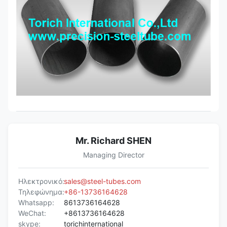
Mr. Richard SHEN
Managing Director
Ηλεκτρονικό:
sales@steel-tubes.com
Τηλεφώνημα:
+86-13736164628
Whatsapp:
8613736164628
WeChat:
+8613736164628
skype:
torichinternational