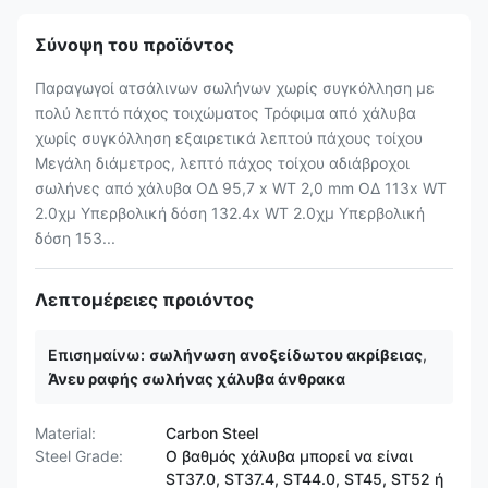
Σύνοψη του προϊόντος
Παραγωγοί ατσάλινων σωλήνων χωρίς συγκόλληση με
πολύ λεπτό πάχος τοιχώματος Τρόφιμα από χάλυβα
χωρίς συγκόλληση εξαιρετικά λεπτού πάχους τοίχου
Μεγάλη διάμετρος, λεπτό πάχος τοίχου αδιάβροχοι
σωλήνες από χάλυβα ΟΔ 95,7 x WT 2,0 mm ΟΔ 113x WT
2.0χμ Υπερβολική δόση 132.4x WT 2.0χμ Υπερβολική
δόση 153...
Λεπτομέρειες προιόντος
Επισημαίνω:
σωλήνωση ανοξείδωτου ακρίβειας
,
Άνευ ραφής σωλήνας χάλυβα άνθρακα
Material:
Carbon Steel
Steel Grade:
Ο βαθμός χάλυβα μπορεί να είναι
ST37.0, ST37.4, ST44.0, ST45, ST52 ή