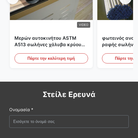
VIDEO
Μερών αυτοκινήτου ASTM
φωτεινός ανοπ
A513 σωλήνες χάλυβα κρύου
ραφής σωλήνας
κυλίσματος ενωμένοι στενά με
διαμέτρων 25m
την παραγωγή DOM
υδραυλικά συσ
Πάρτε την καλύτερη τιμή
Πάρτε την κ
Στείλε Ερευνά
Ονομασία *