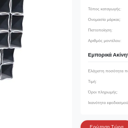
Τόπος καταγωγής:
Ονομασία μάρκας:
Πιστοποίηση:
Αριθμός μοντέλου:
Εμπορικά Ακίνη
Ελάχιστη ποσότητα π
Τιμή:
Όροι πληρωμής:
Ικανότητα εφοδιασμού
Ε
ρ
ώ
τ
η
σ
η
Τ
ώ
ρ
α