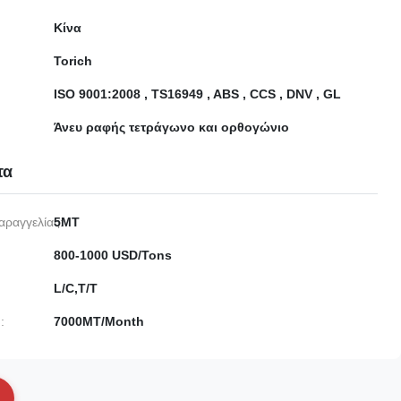
Κίνα
Torich
ISO 9001:2008 , TS16949 , ABS , CCS , DNV , GL
Άνευ ραφής τετράγωνο και ορθογώνιο
τα
αραγγελίας:
5MT
800-1000 USD/Tons
L/C,T/T
:
7000MT/Month