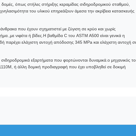
ς δομές, όπως στήλες στήριξης κεραμίδας σιδηροδρομικού σταθμού,
η ιχνηλασιμότητα του υλικού επηρεάζουν άμεσα την ακρίβεια κατασκευής
θρακα που έχουν σχηματιστεί με ζύγιση σε κρύο και χωρίς
μα.,με νιφέτα ή βίδες.Η βαθμίδα C του ASTM A500 είναι γενικά η
δή παρέχει ελάχιστη αντοχή απόδοσης 345 MPa και ελάχιστη αντοχή σ
τα σιδηροδρομικά εξαρτήματα που φορτώνονται δυναμικά.ο μηχανικός τ
1110M, ή άλλη δομική προδιαγραφή που έχει υποβληθεί σε δοκιμή