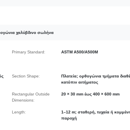
ογώνια χαλύβδινο σωλήνα
Primary Standard:
ASTM A500/A500M
ός
Section Shape:
Πλατεία; ορθογώνια τμήματα διαθ
κατόπιν αιτήματος
Rectangular Outside
20 × 30 mm έως 400 × 600 mm
Dimensions:
Length:
1–12 m; σταθερή, τυχαία ή κομμέν
παροχή