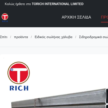
Καλώς ήρθατε στο
TORICH INTERNATIONAL LIMITED
ΑΡΧΙΚΉ ΣΕΛΊΔΑ
ΠΡ
Σπίτι
/
προϊόντα
/
Ειδικός σωλήνας χάλυβα
/
Σιδηροδρομικά σωλ