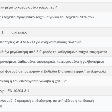
m· μέγιστο καθορισμένο τοίχος: 25,4 mm
ελάχιστο πραγματικό τοίχωμα γενικά τουλάχιστον 90% του
2,1 mm ανά μέτρο
απαιτήσεις ASTM A500 για σχηματισμένους σωλήνες
ικά όχι μεγαλύτερη από 3,0 φορές το καθορισμένο πάχος τοιχώματος
ραγισμένα, λαδιωμένα, φωσφορικά, κατεργασμένα ή γαλβανισμένα
ή ψυχρού σχηματισμού· η βαθμίδα D απαιτεί θερμική επεξεργασία
ασκευή ή την επεξεργασία χάλυβα ή χάλυβα
έγχου EN 10204 3.1
κυσμού, διαμετρική επιθεώρηση, οπτική εξέταση και δοκιμή
ση