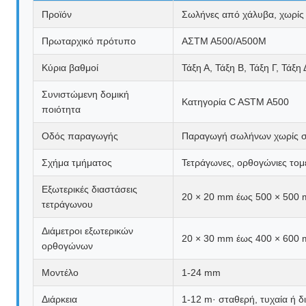
Προϊόν
Σωλήνες από χάλυβα, χωρίς
Πρωταρχικό πρότυπο
ΑΣTM A500/A500M
Κύρια βαθμοί
Τάξη Α, Τάξη Β, Τάξη Γ, Τάξη 
Συνιστώμενη δομική
Κατηγορία C ASTM A500
ποιότητα
Οδός παραγωγής
Παραγωγή σωλήνων χωρίς σ
Σχήμα τμήματος
Τετράγωνες, ορθογώνιες τομέ
Εξωτερικές διαστάσεις
20 × 20 mm έως 500 × 500
τετράγωνου
Διάμετροι εξωτερικών
20 × 30 mm έως 400 × 600
ορθογώνων
Μοντέλο
1-24 mm
Διάρκεια
1-12 m· σταθερή, τυχαία ή 