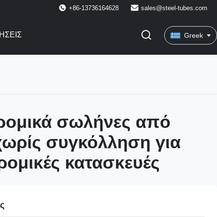
+86-13736164628
sales@steel-tubes.com
ΉΣΕΙΣ
Greek
ρομικά σωλήνες από
χωρίς συγκόλληση για
ρομικές κατασκευές
ες