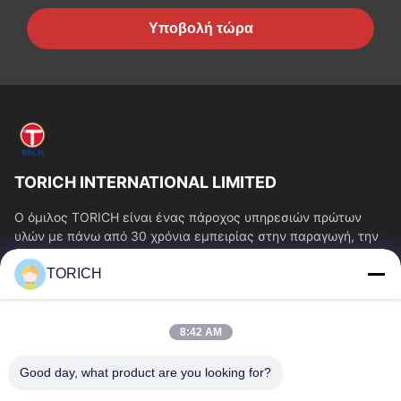
Υποβολή τώρα
TORICH INTERNATIONAL LIMITED
Ο όμιλος TORICH είναι ένας πάροχος υπηρεσιών πρώτων
υλών με πάνω από 30 χρόνια εμπειρίας στην παραγωγή, την
έρευνα και ανάπτυξη, το εμπόριο, την...
TORICH
Γρήγοροι Σύνδεσμοι
Αρχική Σελίδα
Προϊόντα
8:42 AM
Βίντεο
Σχετικά Με Εμάς
Γύρος Εργοστασίων
Ποιοτικός Έλεγχος
Good day, what product are you looking for?
Επαφή
Ζητήστε Ένα Απόσπασμα