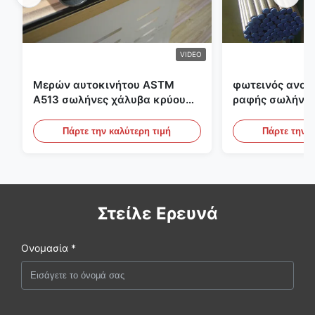
VIDEO
Μερών αυτοκινήτου ASTM
φωτεινός ανοπ
A513 σωλήνες χάλυβα κρύου
ραφής σωλήνας
κυλίσματος ενωμένοι στενά με
διαμέτρων 25m
την παραγωγή DOM
υδραυλικά συσ
Πάρτε την καλύτερη τιμή
Πάρτε την κ
Στείλε Ερευνά
Ονομασία *