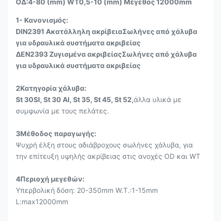
ΟΔ:4-80 (mm) WT0,5-10 (mm) Μέγεθος 12000mm
1- Κανονισμός:
DIN2391 Ακατάλληλη ακρίβεια
Σωλήνες από χάλυβα
για υδραυλικά συστήματα ακριβείας
ΔΕΝ2393 Ζυγισμένα ακριβείας
Σωλήνες από χάλυβα
για υδραυλικά συστήματα ακριβείας
2Κατηγορία χάλυβα:
St 30SI, St 30 Al, St 35, St 45, St 52,
άλλα υλικά με
συμφωνία με τους πελάτες.
3Μέθοδος παραγωγής:
Ψυχρή έλξη στους αδιάβροχους σωλήνες χάλυβα, για
την επίτευξη υψηλής ακρίβειας στις ανοχές OD και WT
4Περιοχή μεγεθών:
Υπερβολική δόση: 20-350mm W.T.:1-15mm
L:max12000mm