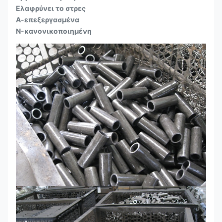
Ελαφρύνει το στρες
Α-επεξεργασμένα
N-κανονικοποιημένη