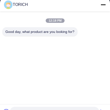
TORICH
Γρήγοροι Σύνδεσμοι
Αρχική Σελίδα
Προϊόντα
12:18 PM
Βίντεο
Σχετικά Με Εμάς
Γύρος Εργοστασίων
Ποιοτικός Έλεγχος
Good day, what product are you looking for?
Επαφή
Ζητήστε Ένα Απόσπασμα
Νέα
Επικοινωνήστε Μαζί Μας.
86-574-88086983
86-574-88086983
sales@steel-tubes.com
Δικαιώματα πνευματικής ιδιοκτησίας © 2015-2026 TORICH
INTERNATIONAL LIMITED. Όλα τα δικαιώματα διατηρούνται.