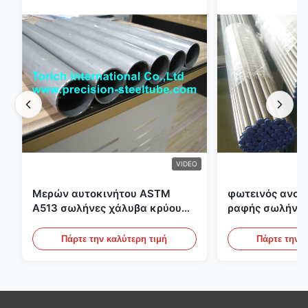
VIDEO
Μερών αυτοκινήτου ASTM
φωτεινός ανοπ
A513 σωλήνες χάλυβα κρύου
ραφής σωλήνας
κυλίσματος ενωμένοι στενά με
διαμέτρων 25m
την παραγωγή DOM
υδραυλικά συσ
Πάρτε την καλύτερη τιμή
Πάρτε την κ