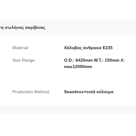
η σωλήνας ακρίβειας
Material:
Χάλυβας άνθρακα E235
Size Range:
O.D.: 6420mm W.T.: 150mm Λ:
max12000mm
Production Method:
Seamless+cold κύλισμα