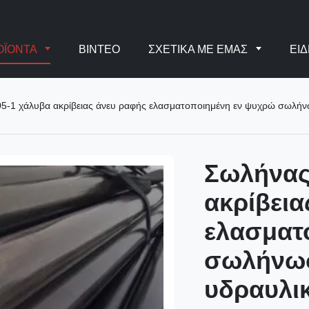
ΟΪΌΝΤΑ
ΒΊΝΤΕΟ
ΣΧΕΤΙΚΆ ΜΕ ΕΜΆΣ
ΕΙΔ
-1 χάλυβα ακρίβειας άνευ ραφής ελασματοποιημένη εν ψυχρώ σωλήν
Σωλήνας
ακρίβεια
ελασματ
σωλήνωσ
υδραυλι