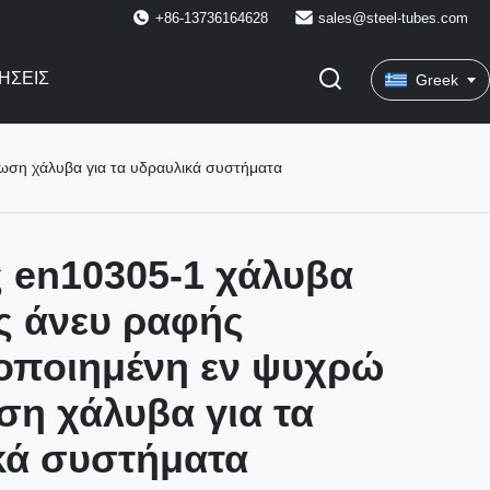
+86-13736164628
sales@steel-tubes.com
ΉΣΕΙΣ
Greek
ωση χάλυβα για τα υδραυλικά συστήματα
 en10305-1 χάλυβα
ς άνευ ραφής
οποιημένη εν ψυχρώ
η χάλυβα για τα
κά συστήματα