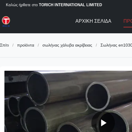
Καλώς ήρθατε στο
TORICH INTERNATIONAL LIMITED
ΑΡΧΙΚΉ ΣΕΛΊΔΑ
ΠΡ
Σπίτι
/
προϊόντα
/
σωλήνας χάλυβα ακρίβειας
/
Σωλήνας en10305