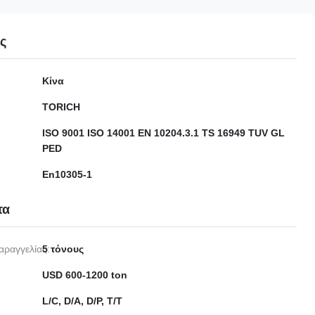
ες
Κίνα
TORICH
ISO 9001 ISO 14001 EN 10204.3.1 TS 16949 TUV GL
PED
En10305-1
τα
αραγγελίας:
5 τόνους
USD 600-1200 ton
L/C, D/A, D/P, T/T