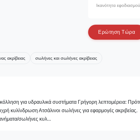
Ικανότητα εφοδιασμού
Ε
ρ
ώ
τ
η
σ
η
Τ
ώ
ρ
α
ας ακρίβειας
σωλήνες και σωλήνες ακρίβειας
κόλληση για υδραυλικά συστήματα Γρήγορη λεπτομέρεια: Πρότ
ρή κυλίνδρωση Ατσάλινοι σωλήνες για εφαρμογές ακριβείας.
ανήματα/σωλήνες κυλ...