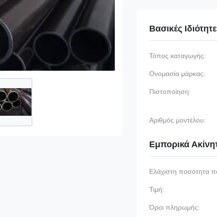
Βασικές Ιδιότητ
Τόπος καταγωγής:
Ονομασία μάρκας:
Πιστοποίηση:
Αριθμός μοντέλου:
Εμπορικά Ακίνη
Ελάχιστη ποσότητα π
Τιμή:
Όροι πληρωμής: