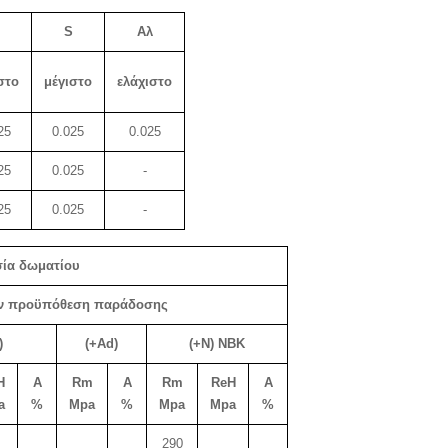
S
Αλ
στο
μέγιστο
ελάχιστο
25
0.025
0.025
25
0.025
-
25
0.025
-
σία δωματίου
την προϋπόθεση παράδοσης
)
(+Ad)
(+N) NBK
H
Α
Rm
Α
Rm
ReH
Α
a
%
Mpa
%
Mpa
Mpa
%
290