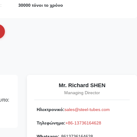
:
30000 τόνοι το χρόνο
Mr. Richard SHEN
Managing Director
υπο:
Ηλεκτρονικό:
sales@steel-tubes.com
Τηλεφώνημα:
+86-13736164628
Whatsapp:
8613736164628