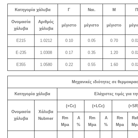
Κατηγορία χάλυβα
Γ
Ναι.
Μ
Π
Ονομασία
Αριθμός
μέγιστο
μέγιστο
μέγιστο
μέγι
χάλυβα
χάλυβα
Ε215
1.0212
0.10
0.05
0.70
0.0
Ε-235
1.0308
0.17
0.35
1.20
0.0
Ε355
1.0580
0.22
0.55
1.60
0.0
Μηχανικές ιδιότητες σε θερμοκρα
Κατηγορία χάλυβα
Ελάχιστες τιμές για 
(+Cc)
(+LCc)
(+SR
Ονομασία
Χάλυβα
Rm
Α
Rm
Α
Rm
Re
χάλυβα
Nubmer
Mpa
%
Mpa
%
Mpa
Mp