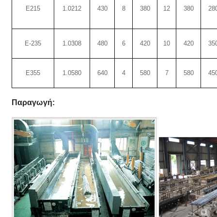
Ε215
1.0212
430
8
380
12
380
28
Ε-235
1.0308
480
6
420
10
420
35
Ε355
1.0580
640
4
580
7
580
45
Παραγωγή: