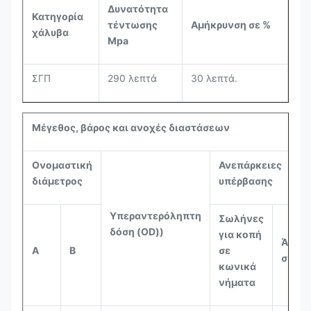
Δυνατότητα
Κατηγορία
τέντωσης
Αμήκρυνση σε %
χάλυβα
Mpa
ΣΓΠ
290 λεπτά
30 λεπτά.
Μέγεθος, βάρος και ανοχές διαστάσεων
Ονομαστική
Ανεπάρκειες
διάμετρος
υπέρβασης
Υπεραντερόληπτη
Σωλήνες
δόση (OD))
για κοπή
Άλλοι
Α
Β
σε
σωλή
κωνικά
νήματα