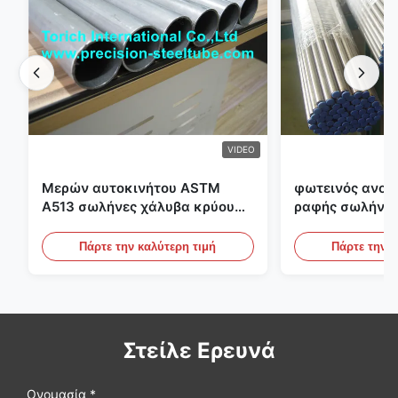
VIDEO
Μερών αυτοκινήτου ASTM
φωτεινός ανοπ
A513 σωλήνες χάλυβα κρύου
ραφής σωλήνας
κυλίσματος ενωμένοι στενά με
διαμέτρων 25m
την παραγωγή DOM
υδραυλικά συσ
Πάρτε την καλύτερη τιμή
Πάρτε την κ
Στείλε Ερευνά
Ονομασία *