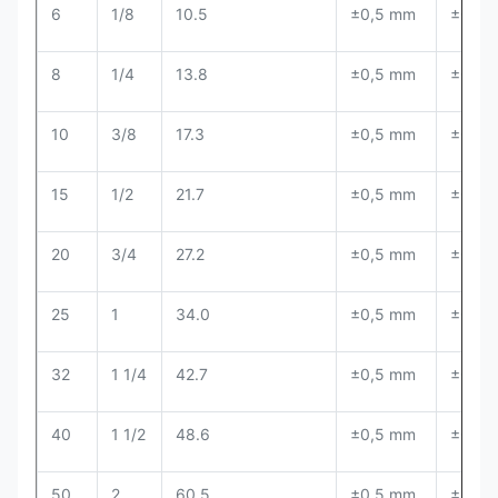
6
1/8
10.5
±0,5 mm
±0,5 
8
1/4
13.8
±0,5 mm
±0,5 
10
3/8
17.3
±0,5 mm
±0,5 
15
1/2
21.7
±0,5 mm
±0,5 
20
3/4
27.2
±0,5 mm
±0,5 
25
1
34.0
±0,5 mm
±0,5 
32
1 1/4
42.7
±0,5 mm
±0,5 
40
1 1/2
48.6
±0,5 mm
±0,5 
50
2
60.5
±0,5 mm
± 1%