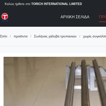
Καλώς ήρθατε στο
TORICH INTERNATIONAL LIMITED
ΑΡΧΙΚΉ ΣΕΛΊΔΑ
ΠΡ
Σπίτι
/
προϊόντα
/
Σωλήνας χάλυβα τρυπανιών
/
χωρίς συγκόλλ