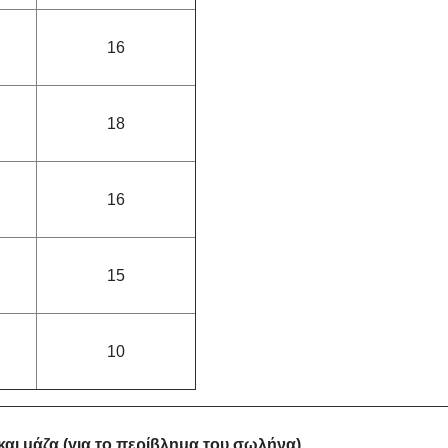
16
18
16
15
10
και μάζα (για το περίβλημα του σωλήνα)