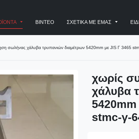
ΟΪΌΝΤΑ
ΒΊΝΤΕΟ
ΣΧΕΤΙΚΆ ΜΕ ΕΜΆΣ
ΕΙΔ
ηση σωλήνας χάλυβα τρυπανιών διαμέτρων 5420mm με JIS Γ 3465 stm
χωρίς σ
χάλυβα 
5420mm μ
stmc-γ-6