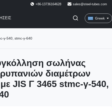
+86-13736164628
sales@steel-tubes.com
ΉΣΕΙΣ
Greek
c-γ-540, stmc-γ-640
υγκόλληση σωλήνας
τρυπανιών διαμέτρων
ε JIS Γ 3465 stmc-γ-540,
40