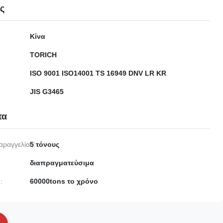
ες
Κίνα
TORICH
ISO 9001 ISO14001 TS 16949 DNV LR KR
JIS G3465
τα
αραγγελίας:
5 τόνους
διαπραγματεύσιμα
:
60000tons το χρόνο