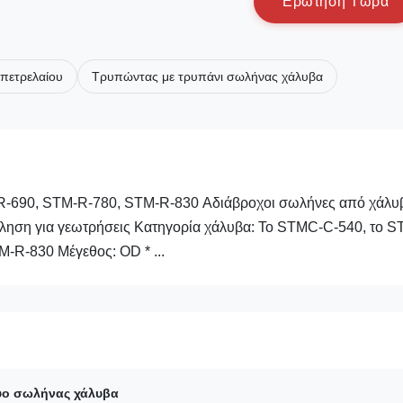
Ε
ρ
ώ
τ
η
σ
η
Τ
ώ
ρ
α
 πετρελαίου
Τρυπώντας με τρυπάνι σωλήνας χάλυβα
-690, STM-R-780, STM-R-830 Αδιάβροχοι σωλήνες από χάλυ
λληση για γεωτρήσεις Κατηγορία χάλυβα: Το STMC-C-540, το 
-R-830 Μέγεθος: OD * ...
ύο σωλήνας χάλυβα