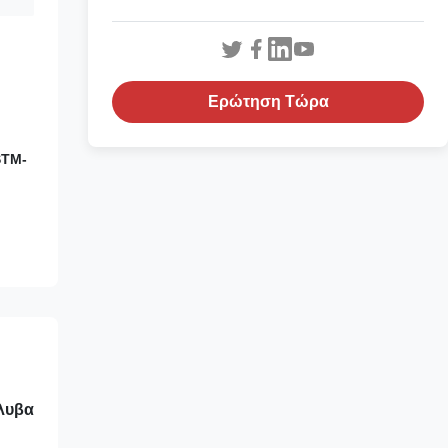
Ερώτηση Τώρα
STM-
άλυβα