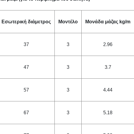
Εσωτερική διάμετρος
Μοντέλο
Μονάδα μάζας kg/m
37
3
2.96
47
3
3.7
57
3
4.44
67
3
5.18