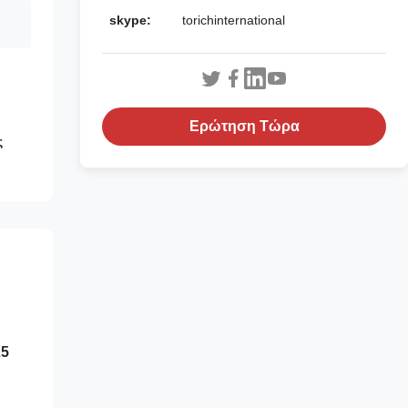
skype:
torichinternational
Ερώτηση Τώρα
ς
25