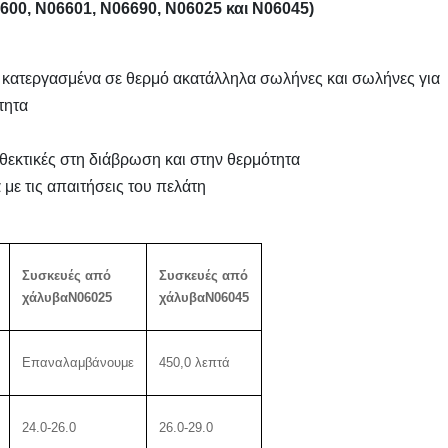
00, N06601, N06690, N06025 και N06045)
ε κατεργασμένα σε θερμό ακατάλληλα σωλήνες και σωλήνες για
τητα
θεκτικές στη διάβρωση και στην θερμότητα
ε τις απαιτήσεις του πελάτη
Συσκευές από
Συσκευές από
χάλυβα
N06025
χάλυβα
N06045
Επαναλαμβάνουμε
450,0 λεπτά
24.0-26.0
26.0-29.0