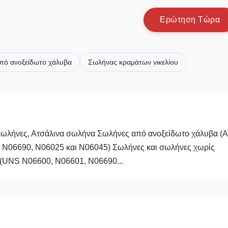
Ε
ρ
ώ
τ
η
σ
η
Τ
ώ
ρ
α
πό ανοξείδωτο χάλυβα
Σωλήνας κραμάτων νικελίου
σωλήνες, Ατσάλινα σωλήνα Σωλήνες από ανοξείδωτο χάλυβα 
, N06690, N06025 και N06045) Σωλήνες και σωλήνες χωρίς
 (UNS N06600, N06601, N06690...