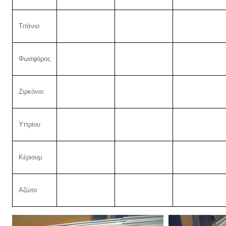
Τιτάνιο
Φωσφόρος
Ζιρκόνιο
Υττρίου
Κέριουμ
Αζώτο