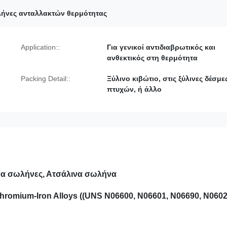
ήνες ανταλλακτών θερμότητας
Application::
Για γενικοί αντιδιαβρωτικός και
ανθεκτικός στη θερμότητα
Packing Detail::
Ξύλινο κιβώτιο, στις ξύλινες δέσμε
πτυχών, ή άλλο
να σωλήνες, Ατσάλινα σωλήνα
romium-Iron Alloys ((UNS N06600, N06601, N06690, N060