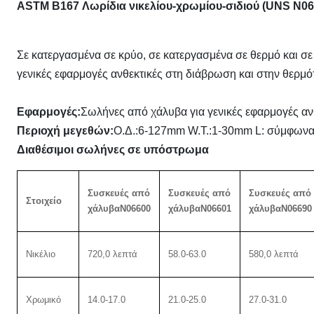
ASTM B167 Λωρίδια νικελίου-χρωμίου-σιδιού (UNS N066
Σε κατεργασμένα σε κρύο, σε κατεργασμένα σε θερμό και σ
γενικές εφαρμογές ανθεκτικές στη διάβρωση και στην θερμό
Εφαρμογές:
Σωλήνες από χάλυβα για γενικές εφαρμογές αν
Περιοχή μεγεθών:
Ο.Δ.:6-127mm W.T.:1-30mm L: σύμφωνα μ
Διαθέσιμοι σωλήνες σε υπόστρωμα
Συσκευές από
Συσκευές από
Συσκευές από
Στοιχείο
χάλυβα
N06600
χάλυβα
N06601
χάλυβα
N06690
Νικέλιο
720,0 λεπτά
58.0-63.0
580,0 λεπτά
Χρωμικό
14.0-17.0
21.0-25.0
27.0-31.0