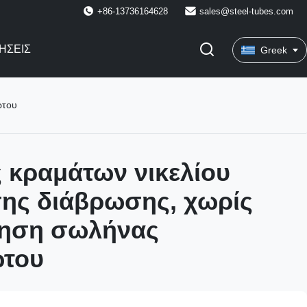
+86-13736164628
sales@steel-tubes.com
ΉΣΕΙΣ
Greek
ωτου
 κραμάτων νικελίου
σης διάβρωσης, χωρίς
ηση σωλήνας
ωτου