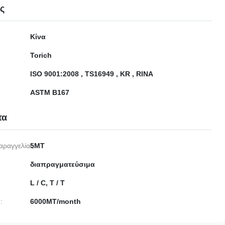
ες
Κίνα
Torich
ISO 9001:2008 , TS16949 , KR , RINA
ASTM B167
τα
αραγγελίας:
5MT
διαπραγματεύσιμα
L / C, T / T
:
6000MT/month