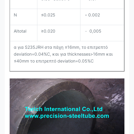
Ν
≤0.025
﹢0.002
AItotal
≥0.020
﹣ 0,005
α για S235JRH στα πάχη ≤16mm, το επιτρεπτό
deviation=0.04%C, και για thicknesses>16mm και
≤40mm το επιτρεπτό deviation=0.05%C