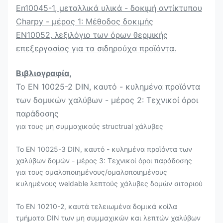
En10045-1, μεταλλικά υλικά - δοκιμή αντίκτυπου
Charpy - μέρος 1: Μέθοδος δοκιμής
EN10052, λεξιλόγιο των όρων θερμικής
επεξεργασίας για τα σιδηρούχα προϊόντα.
Βιβλιογραφία,
Το EN 10025-2 DIN, καυτό - κυλημένα προϊόντα
των δομικών χαλύβων - μέρος 2: Τεχνικοί όροι
παράδοσης
για τους μη συμμαχικούς structrual χάλυβες
Το EN 10025-3 DIN, καυτό - κυλημένα προϊόντα των
χαλύβων δομών - μέρος 3: Τεχνικοί όροι παράδοσης
για τους ομαλοποιημένους/ομαλοποιημένους
κυλημένους weldable λεπτούς χάλυβες δομών σιταριού
Το EN 10210-2, καυτά τελειωμένα δομικά κοίλα
τμήματα DIN των μη συμμαχικών και λεπτών χαλύβων