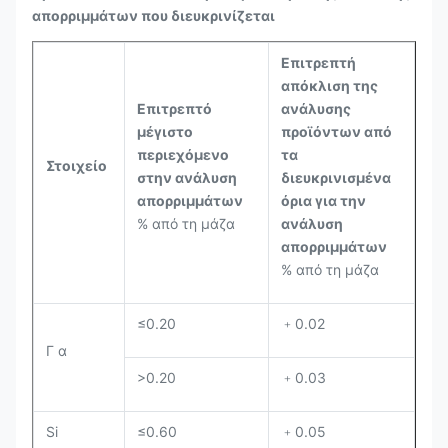
απορριμμάτων που διευκρινίζεται
Επιτρεπτή
απόκλιση της
Επιτρεπτό
ανάλυσης
μέγιστο
προϊόντων από
περιεχόμενο
τα
Στοιχείο
στην ανάλυση
διευκρινισμένα
απορριμμάτων
όρια για την
% από τη μάζα
ανάλυση
απορριμμάτων
% από τη μάζα
≤0.20
﹢0.02
Γ α
>0.20
﹢0.03
Si
≤0.60
﹢0.05