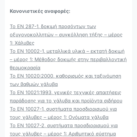
Κανονιστικές αναφορές:
Το EN 287-1, δοκιμή προσόντων των
οξυγονοκολλητών – συγκόλληση τήξης – μέρος
1: Χάλυβες
Το EN 10002-1, μεταλλικά υλικά – εκτατή δοκιμή
– μέρος 1: Μέθοδος δοκιμής στην περιβαλλοντική
θερμοκρασία
Το EN 10020:2000, καθορισμός και ταξινόμηση
των βαθμών χάλυβα
Το EN 10021:1993, γενικές τεχνικές απαιτήσεις
παράδοσης για το χάλυβα και προϊόντα σιδήρου
Το EN 10027-1, συστήματα προσδιορισμού για
τους χάλυβες – μέρος 1: Ονόματα χάλυβα
Το EN 10027-2, συστήματα προσδιορισμού για
τους χάλυβες – μέρος 1: Αριθμητικό σύστημα