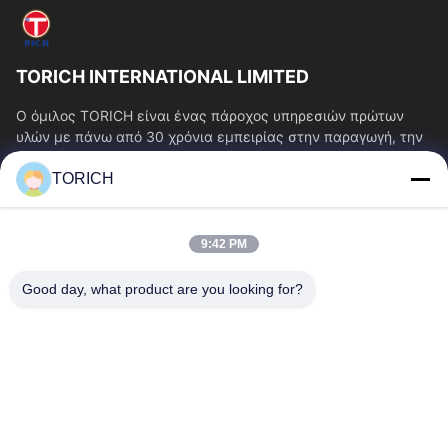
TORICH INTERNATIONAL LIMITED
Ο όμιλος TORICH είναι ένας πάροχος υπηρεσιών πρώτων
υλών με πάνω από 30 χρόνια εμπειρίας στην παραγωγή, την
έρευνα και ανάπτυξη, το εμπόριο, την...
TORICH
Γρήγοροι Σύνδεσμοι
Αρχική Σελίδα
Προϊόντα
9:42 PM
Βίντεο
Σχετικά Με Εμάς
Γύρος Εργοστασίων
Ποιοτικός Έλεγχος
Good day, what product are you looking for?
Επαφή
Ζητήστε Ένα Απόσπασμα
Νέα
Επικοινωνήστε Μαζί Μας.
86-574-88086983
86-574-88086983