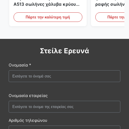
A513 σωλήνες χάλυβα κρύου
ραφής σωλήνας
κυλίσματος ενωμένοι στενά με
διαμέτρων 25m
την παραγωγή DOM
υδραυλικά συσ
Πάρτε την καλύτερη τιμή
Πάρτε την κ
Στείλε Ερευνά
Ονομασία *
Ονομασία εταιρείας
Αριθμός τηλεφώνου