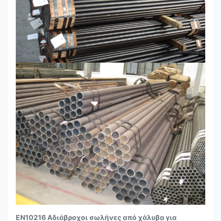
EN10216 Αδιάβροχοι σωλήνες από χάλυβα για