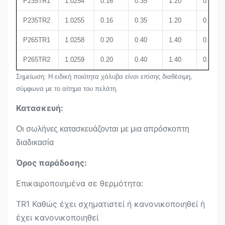
P235TR1
1.0254
0.16
0.35
1.20
0.025
P235TR2
1.0255
0.16
0.35
1.20
0.025
P265TR1
1.0258
0.20
0.40
1.40
0.025
P265TR2
1.0259
0.20
0.40
1.40
0.025
Σημείωση: Η ειδική ποιότητα χάλυβα είναι επίσης διαθέσιμη,
σύμφωνα με το αίτημα του πελάτη.
Κατασκευή:
Οι σωλήνες κατασκευάζονται με μια απρόσκοπτη
διαδικασία
Όρος παράδοσης:
Επικαιροποιημένα σε θερμότητα:
TR1 Καθώς έχει σχηματιστεί ή κανονικοποιηθεί ή
έχει κανονικοποιηθεί