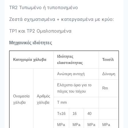
TR2 Τυπωμένο ή τυποποιημένο
Ζεστά σχηματισμένα + κατεργασμένα με κρύο:
ΤΡ1 και ΤΡ2 Ομαλοποιημένα
Μηχανικές ιδιότητες
Ιδιότητες
Κατηγορία χάλυβα
Τενσίλ
Επ
ελαστικότητας
Ανώτερη αντοχή
Δύναμη
Μί
Ελάχιστο όριο για το
Rm
πάχος του τοίχου
Ονομασία
Αριθμός
χάλυβα
χάλυβα
T mm
T≤16
16
40
MPa
MPa
MPa
MPa
Εγώ