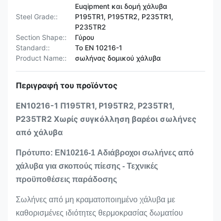
Euqipment και δομή χάλυβα
Steel Grade::
P195TR1, P195TR2, P235TR1,
P235TR2
Section Shape::
Γύρου
Standard::
Το EN 10216-1
Product Name::
σωλήνας δομικού χάλυβα
Περιγραφή του προϊόντος
EN10216-1 Π195TR1, P195TR2, P235TR1,
P235TR2 Χωρίς συγκόλληση βαρέοι σωλήνες
από χάλυβα
Πρότυπο: EN10216-1 Αδιάβροχοι σωλήνες από
χάλυβα για σκοπούς πίεσης - Τεχνικές
προϋποθέσεις παράδοσης
Σωλήνες από μη κραματοποιημένο χάλυβα με
καθορισμένες ιδιότητες θερμοκρασίας δωματίου