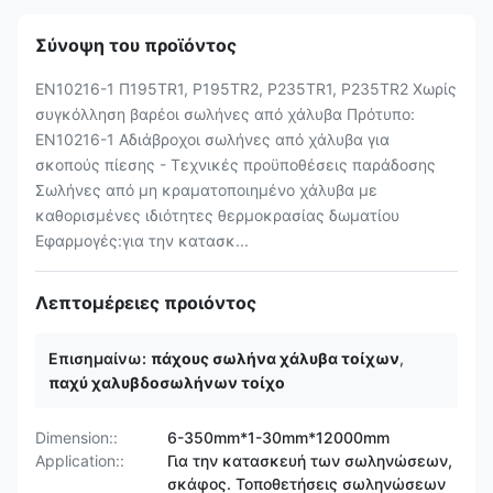
Σύνοψη του προϊόντος
EN10216-1 Π195TR1, P195TR2, P235TR1, P235TR2 Χωρίς
συγκόλληση βαρέοι σωλήνες από χάλυβα Πρότυπο:
EN10216-1 Αδιάβροχοι σωλήνες από χάλυβα για
σκοπούς πίεσης - Τεχνικές προϋποθέσεις παράδοσης
Σωλήνες από μη κραματοποιημένο χάλυβα με
καθορισμένες ιδιότητες θερμοκρασίας δωματίου
Εφαρμογές:για την κατασκ...
Λεπτομέρειες προιόντος
Επισημαίνω:
πάχους σωλήνα χάλυβα τοίχων
,
παχύ χαλυβδοσωλήνων τοίχο
Dimension::
6-350mm*1-30mm*12000mm
Application::
Για την κατασκευή των σωληνώσεων,
σκάφος. Τοποθετήσεις σωληνώσεων