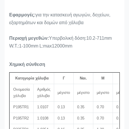
Εφαρμογές:
για την κατασκευή αγωγών, δοχείων,
εξαρτημάτων και δομών από χάλυβα
Περιοχή μεγεθών:
Υπερβολική δόση:10.2-711mm
W.T.:1-100mm L:max12000mm
Χημική σύνθεση
Κατηγορία χάλυβα
Γ
Ναι.
Μ
Π
Ονομασία
Αριθμός
μέγιστο
μέγιστο
μέγιστο
μέγιστο
χάλυβα
χάλυβα
P195TR1
1.0107
0.13
0.35
0.70
0.025
P195TR2
1.0108
0.13
0.35
0.70
0.025