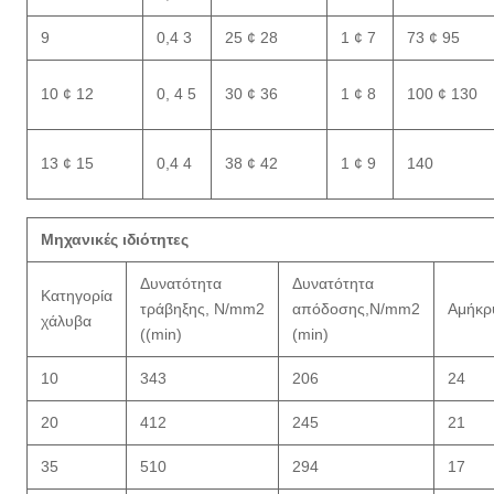
9
0,4 3
25 ¢ 28
1 ¢ 7
73 ¢ 95
10 ¢ 12
0, 4 5
30 ¢ 36
1 ¢ 8
100 ¢ 130
13 ¢ 15
0,4 4
38 ¢ 42
1 ¢ 9
140
Μηχανικές ιδιότητες
Δυνατότητα
Δυνατότητα
Κατηγορία
τράβηξης, N/mm2
απόδοσης,N/mm2
Αμήκρ
χάλυβα
((min)
(min)
10
343
206
24
20
412
245
21
35
510
294
17