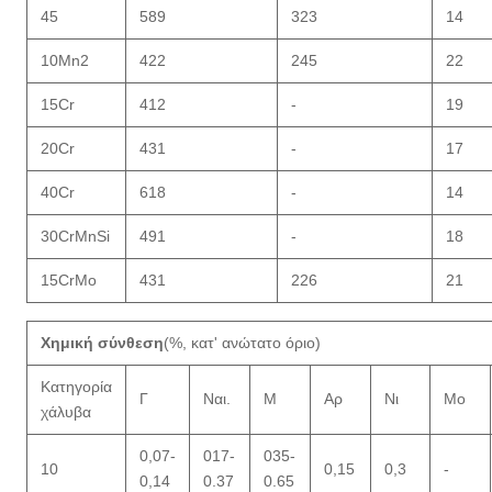
45
589
323
14
10Mn2
422
245
22
15Cr
412
-
19
20Cr
431
-
17
40Cr
618
-
14
30CrMnSi
491
-
18
15CrMo
431
226
21
Χημική σύνθεση
(%, κατ' ανώτατο όριο)
Κατηγορία
Γ
Ναι.
Μ
Αρ
Νι
Μo
χάλυβα
0,07-
017-
035-
10
0,15
0,3
-
0,14
0.37
0.65