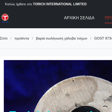
Καλώς ήρθατε στο
TORICH INTERNATIONAL LIMITED
ΑΡΧΙΚΉ ΣΕΛΊΔΑ
ΠΡ
Σπίτι
/
προϊόντα
/
βαριά σωλήνωση χάλυβα τοίχων
/
GOST 8734-