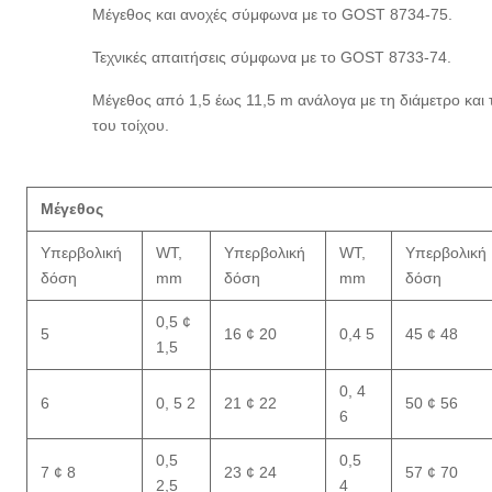
Μέγεθος και ανοχές σύμφωνα με το GOST 8734-75.
Τεχνικές απαιτήσεις σύμφωνα με το GOST 8733-74.
Μέγεθος από 1,5 έως 11,5 m ανάλογα με τη διάμετρο και
του τοίχου.
Μέγεθος
Υπερβολική
WT,
Υπερβολική
WT,
Υπερβολική
δόση
mm
δόση
mm
δόση
0,5 ¢
5
16 ¢ 20
0,4 5
45 ¢ 48
1,5
0, 4
6
0, 5 2
21 ¢ 22
50 ¢ 56
6
0,5
0,5 ️
7 ¢ 8
23 ¢ 24
57 ¢ 70
2,5
4