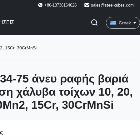
+86-13736164628
sales@steel-tubes.com
ΉΣΕΙΣ
Greek
2, 15Cr, 30CrMnSi
34-75 άνευ ραφής βαριά
η χάλυβα τοίχων 10, 20,
10Mn2, 15Cr, 30CrMnSi
ες