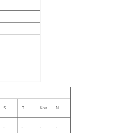
S
Π
Κου
N
-
-
-
-