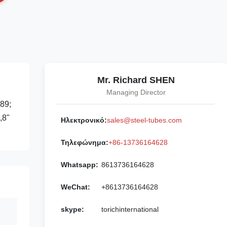
Mr. Richard SHEN
Managing Director
89;
,8"
Ηλεκτρονικό:
sales@steel-tubes.com
Τηλεφώνημα:
+86-13736164628
Whatsapp:
8613736164628
WeChat:
+8613736164628
skype:
torichinternational