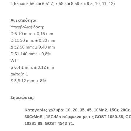
4,55 και 5,56 και 6,5" 7, 7,58 και 8,59 και 9,5; 10; 11; 12)
Ανεκτικότητα
:
Υπερβολική δόση:
D 5 10 mm: ± 0,15 mm
D 11 30 mm: ± 0,30 mm
Δ 32 50 mm: ± 0,40 mm
D 51 140 mm: ± 0,8%
WT:
S 0,4 1 mm: ± 0,12 mm
Διάταξη 1
S 5,5 12 mm: ± 8%
Σημειώσεις
:
Κατηγορίες χάλυβα: 10, 20, 35, 45, 10Mn2, 15Cr, 20Cr,
30CrMnSi, 15CrMo σύμφωνα με τις GOST 1050-88, G
19281-89, GOST 4543-71.