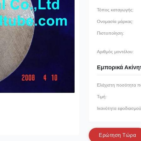
Τόπος καταγωγής:
Ονομασία μάρκας:
Πιστοποίηση:
Αριθμός μοντέλου:
Εμπορικά Ακίνη
Ελάχιστη ποσότητα π
Τιμή:
Ικανότητα εφοδιασμού
Ε
ρ
ώ
τ
η
σ
η
Τ
ώ
ρ
α