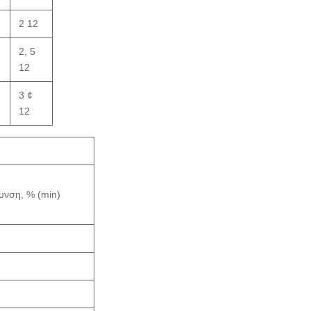
2 12
2, 5
12
3 ¢
12
υνση, % (min)