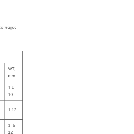
 το πάχος
WT,
mm
1 ¢
10
1 12
1, 5
12