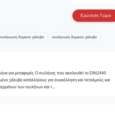
Ε
ρ
ώ
τ
η
σ
η
Τ
ώ
ρ
α
 σωλήνωση δομικού χάλυβα
σωλήνωση δομικού χάλυβα
ήνα για μεταφορές Ο σωλήνας που ακολουθεί το DIN2440
μένο χάλυβα κατάλληλους για συγκόλληση και πεταλμούς και
 τερμάτων των σωλήνων και τ...