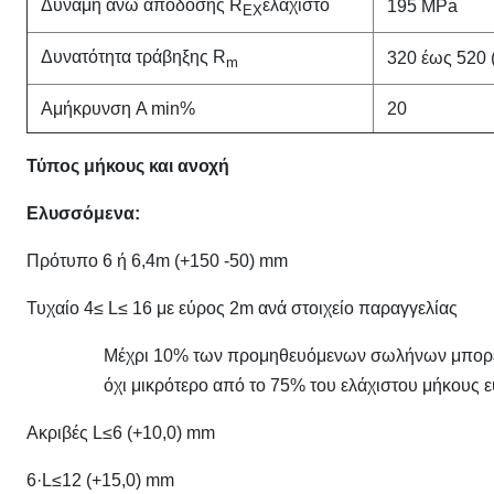
Δύναμη άνω απόδοσης R
ελάχιστο
195 MPa
ΕΧ
Δυνατότητα τράβηξης R
320 έως 520 
m
Αμήκρυνση A min%
20
Τύπος μήκους και ανοχή
Ελυσσόμενα:
Πρότυπο 6 ή 6,4m (+150 -50) mm
Τυχαίο 4≤ L≤ 16 με εύρος 2m ανά στοιχείο παραγγελίας
Μέχρι 10% των προμηθευόμενων σωλήνων μπορεί ν
όχι μικρότερο από το 75% του ελάχιστου μήκους 
Ακριβές L≤6 (+10,0) mm
6·L≤12 (+15,0) mm