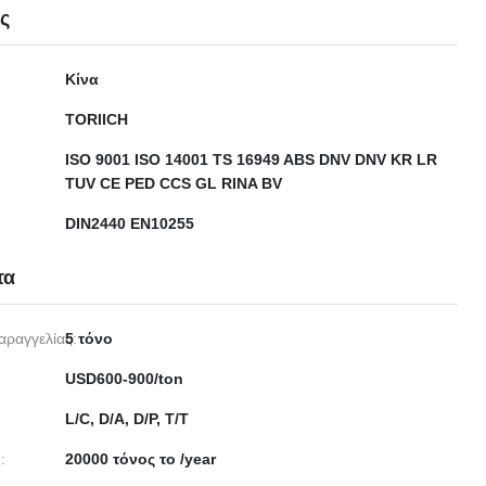
ες
Κίνα
TORIICH
ISO 9001 ISO 14001 TS 16949 ABS DNV DNV KR LR
TUV CE PED CCS GL RINA BV
DIN2440 EN10255
τα
αραγγελίας:
5 τόνο
USD600-900/ton
L/C, D/A, D/P, T/T
:
20000 τόνος το /year