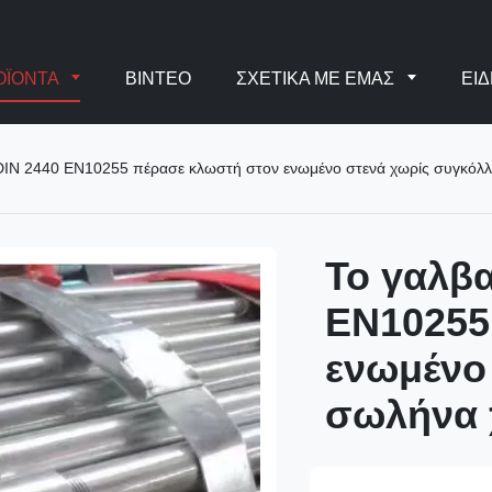
ΟΪΌΝΤΑ
ΒΊΝΤΕΟ
ΣΧΕΤΙΚΆ ΜΕ ΕΜΆΣ
ΕΙΔ
DIN 2440 EN10255 πέρασε κλωστή στον ενωμένο στενά χωρίς συγκόλλ
Το γαλβα
EN10255
ενωμένο
σωλήνα χ