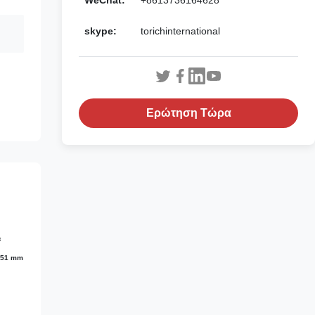
WeChat:
+8613736164628
skype:
torichinternational
Ερώτηση Τώρα
ά
1651 mm