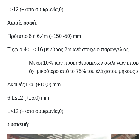
L>12 (+κατά συμφωνία,0)
Χωρίς ραφή:
Πρότυπο 6 ή 6,4m (+150 -50) mm
Τυχαίο 4≤ L≤ 16 με εύρος 2m ανά στοιχείο παραγγελίας
Μέχρι 10% των προμηθευόμενων σωλήνων μπορεί ν
όχι μικρότερο από το 75% του ελάχιστου μήκους 
Ακριβές L≤6 (+10,0) mm
6·L≤12 (+15,0) mm
L>12 (+κατά συμφωνία,0)
Συσκευή: