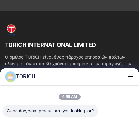
TORICH INTERNATIONAL LIMITED
Ο όμιλος TORICH είναι ένας πάροχος υπηρεσιών πρώτων
υλών με πάνω από 30 χρόνια εμπειρίας στην παραγωγή, την
έρευνα και ανάπτυξη, το εμπόριο, την...
TORICH
Γρήγοροι Σύνδεσμοι
Αρχική Σελίδα
Προϊόντα
6:55 AM
Βίντεο
Σχετικά Με Εμάς
Γύρος Εργοστασίων
Ποιοτικός Έλεγχος
Good day, what product are you looking for?
Επαφή
Ζητήστε Ένα Απόσπασμα
Νέα
Επικοινωνήστε Μαζί Μας.