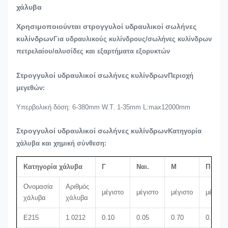
χάλυβα
Χρησιμοποιούνται στρογγυλοί υδραυλικοί σωλήνες
κυλίνδρων
Για υδραυλικούς κυλίνδρους/σωλήνες κυλίνδρων
πετρελαίου/αλυσίδες και εξαρτήματα εξορυκτών
Στρογγυλοί υδραυλικοί σωλήνες κυλίνδρων
Περιοχή
μεγεθών:
Υπερβολική δόση: 6-380mm W.T. 1-35mm L:max12000mm
Στρογγυλοί υδραυλικοί σωλήνες κυλίνδρων
Κατηγορία
χάλυβα και χημική σύνθεση:
Κατηγορία χάλυβα
Γ
Ναι.
Μ
Π
Ονομασία
Αριθμός
μέγιστο
μέγιστο
μέγιστο
μέγιστο
χάλυβα
χάλυβα
Ε215
1.0212
0.10
0.05
0.70
0.025