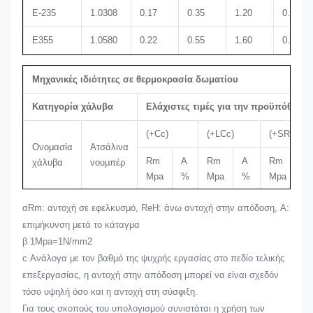
Ε-235
1.0308
0.17
0.35
1.20
0.025
Ε355
1.0580
0.22
0.55
1.60
0.025
Μηχανικές ιδιότητες σε θερμοκρασία δωματίου
Κατηγορία χάλυβα
Ελάχιστες τιμές για την προϋπόθεσ
(+Cc)
(+LCc)
(+SR)
Ονομασία
Ατσάλινα
Rm
Α
Rm
Α
Rm
R
χάλυβα
νουμπέρ
Mpa
%
Mpa
%
Mpa
M
αRm: αντοχή σε εφελκυσμό, ReH: άνω αντοχή στην απόδοση, A:
Ε215
1.0212
430
8
380
12
380
2
επιμήκυνση μετά το κάταγμα
β 1Mpa=1N/mm2
c Ανάλογα με τον βαθμό της ψυχρής εργασίας στο πεδίο τελικής
Ε-235
1.0308
480
6
420
10
420
3
επεξεργασίας, η αντοχή στην απόδοση μπορεί να είναι σχεδόν
τόσο υψηλή όσο και η αντοχή στη σύσφιξη.
Για τους σκοπούς του υπολογισμού συνιστάται η χρήση των
Ε355
1.0580
640
4
580
7
580
45