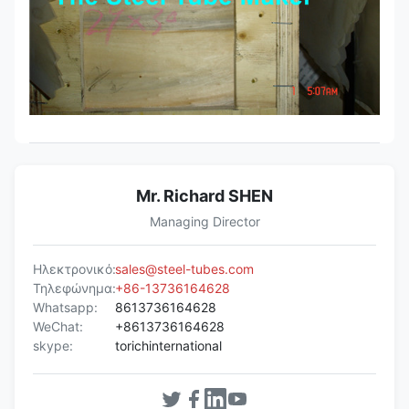
Mr. Richard SHEN
Managing Director
Ηλεκτρονικό:
sales@steel-tubes.com
Τηλεφώνημα:
+86-13736164628
Whatsapp:
8613736164628
WeChat:
+8613736164628
skype:
torichinternational