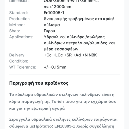
Dimension:
OD6-380mm*WT1-35mm*L:
max12000mm
Standard:
En10305-1
Production
Άνευ ραφής τραβηγμένος στο κρύο/
Method:
κύλισμα
Shap:
Γύρου
Applications:
Υδραυλικοί κύλινδροι/σωλήνας
κυλίνδρων πετρελαίου/αλυσίδες και
μέρη εκσκαφέων
Delivery
+Cc +LCc +SR +Ad +N NBK
Condition:
WT Tolerance:
+/--0.15mm
Περιγραφή του προϊόντος
Το κύκλωμα υδραυλικών σωλήνων κυλίνδρων είναι η
κύρια παραγωγή της Torich τόσο για την εγχώρια όσο
και για την εξωτερική αγορά
Στρογγυλά υδραυλικά σωλήνες κυλίνδρων παράγονται
σύμφωνα με
Πρότυπο: EN10305-1 Χωρίς συγκόλληση