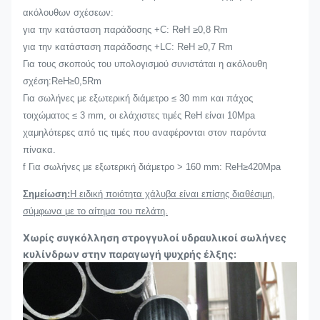
ακόλουθων σχέσεων:
για την κατάσταση παράδοσης +C: ReH ≥0,8 Rm
για την κατάσταση παράδοσης +LC: ReH ≥0,7 Rm
Για τους σκοπούς του υπολογισμού συνιστάται η ακόλουθη
σχέση:ReH≥0,5Rm
Για σωλήνες με εξωτερική διάμετρο ≤ 30 mm και πάχος
τοιχώματος ≤ 3 mm, οι ελάχιστες τιμές ReH είναι 10Mpa
χαμηλότερες από τις τιμές που αναφέρονται στον παρόντα
πίνακα.
f Για σωλήνες με εξωτερική διάμετρο > 160 mm: ReH≥420Mpa
Σημείωση:
Η ειδική ποιότητα χάλυβα είναι επίσης διαθέσιμη,
σύμφωνα με το αίτημα του πελάτη.
Χωρίς συγκόλληση στρογγυλοί υδραυλικοί σωλήνες
κυλίνδρων στην παραγωγή ψυχρής έλξης: