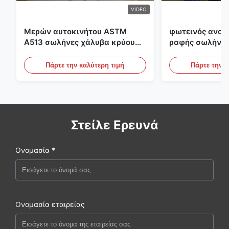
VIDEO
Μερών αυτοκινήτου ASTM
φωτεινός ανοπ
A513 σωλήνες χάλυβα κρύου
ραφής σωλήνας
κυλίσματος ενωμένοι στενά με
διαμέτρων 25m
την παραγωγή DOM
υδραυλικά συσ
Πάρτε την καλύτερη τιμή
Πάρτε την κ
Στείλε Ερευνά
Ονομασία *
Ονομασία εταιρείας