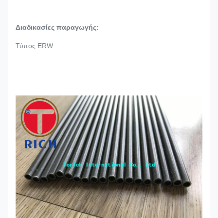
χάλυβα
Διαδικασίες παραγωγής:
Τύπος ERW
J527 Πρότυπο οχήματος για σωλήνες χαμηλού άνθρακα από χάλυβα
J5