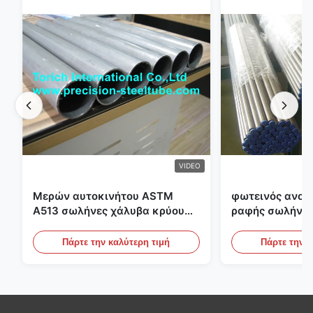
VIDEO
Μερών αυτοκινήτου ASTM
φωτεινός ανοπ
A513 σωλήνες χάλυβα κρύου
ραφής σωλήνας
κυλίσματος ενωμένοι στενά με
διαμέτρων 25m
την παραγωγή DOM
υδραυλικά συσ
Πάρτε την καλύτερη τιμή
Πάρτε την κ