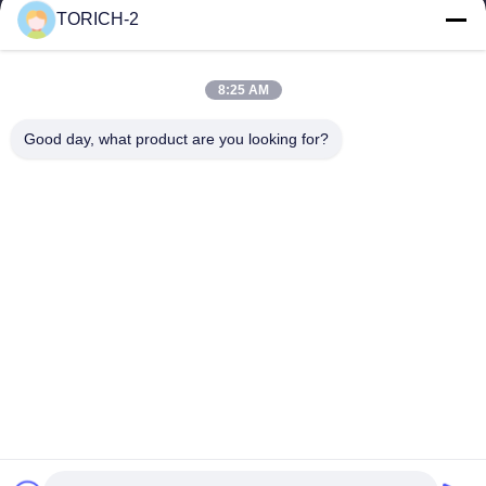
TORICH-2
Γρήγοροι Σύνδεσμοι
Αρχική Σελίδα
Προϊόντα
8:25 AM
Βίντεο
Σχετικά Με Εμάς
Γύρος Εργοστασίων
Ποιοτικός Έλεγχος
Good day, what product are you looking for?
Επαφή
Ζητήστε Ένα Απόσπασμα
Νέα
Επικοινωνήστε Μαζί Μας.
86-574-88086983
86-574-88086983
sales@steel-tubes.com
Δικαιώματα πνευματικής ιδιοκτησίας © 2015-2026 TORICH
INTERNATIONAL LIMITED. Όλα τα δικαιώματα διατηρούνται.