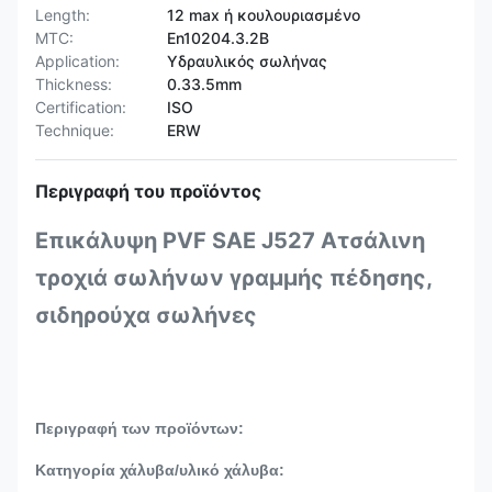
Length:
12 max ή κουλουριασμένο
MTC:
En10204.3.2B
Application:
Υδραυλικός σωλήνας
Thickness:
0.33.5mm
Certification:
ISO
Technique:
ERW
Περιγραφή του προϊόντος
Επικάλυψη PVF SAE J527 Ατσάλινη
τροχιά σωλήνων γραμμής πέδησης,
σιδηρούχα σωλήνες
Πρότυπο οχήματος για σωλήνες χαμηλού άνθρακα από
χάλυβα
Περιγραφή των προϊόντων:
Κατηγορία χάλυβα/υλικό χάλυβα: