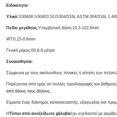
Ειδικότητα
:
Υλικό:
S30408 S30403 SUS304/316L ASTM 304/316L 1.440
Πεδίο μεγέθους
:
Υπερβολική δόση:10.3-102.6mm
WT:0.15-0.6mm
Γενικό μήκος:00,8-6 μέτρα
Συναισθησία:
Σύμφωνα με τους ακόλουθους πίνακες ή αίτηση των πελατώ
Παρέχονται από εμάς σε πολλές προδιαγραφές και βαθμούς,
από όλους τους άλλους.
Είμαστε ένας διάσημος κατασκευαστής, εξαγωγέας και προ
Η
Τύποι από ανοξείδωτο χάλυβα
έχει σχεδιαστεί με ακρί