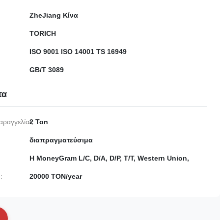
ZheJiang Κίνα
TORICH
ISO 9001 ISO 14001 TS 16949
GB/T 3089
τα
αραγγελίας:
2 Ton
διαπραγματεύσιμα
Η MoneyGram L/C, D/A, D/P, T/T, Western Union,
:
20000 TON/year