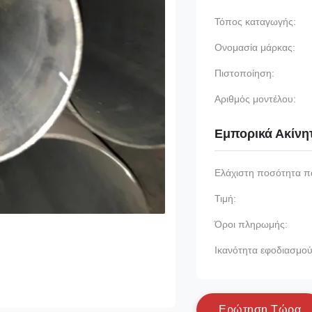
Τόπος καταγωγής:
Ονομασία μάρκας:
Πιστοποίηση:
Αριθμός μοντέλου:
Εμπορικά Ακίνη
Ελάχιστη ποσότητα π
Τιμή:
Όροι πληρωμής:
Ικανότητα εφοδιασμού
Ε
ρ
ώ
τ
η
σ
η
Τ
ώ
ρ
α