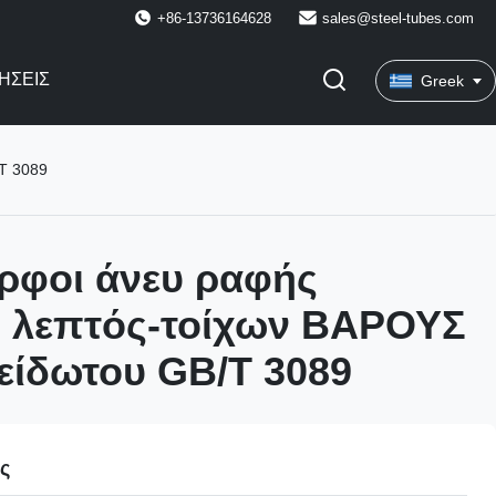
+86-13736164628
sales@steel-tubes.com
ΉΣΕΙΣ
Greek
T 3089
ρφοι άνευ ραφής
 λεπτός-τοίχων ΒΑΡΟΥΣ
είδωτου GB/T 3089
ες