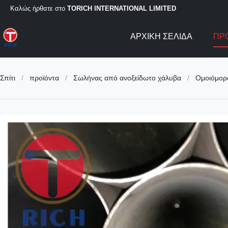
Καλώς ήρθατε στο
TORICH INTERNATIONAL LIMITED
ΑΡΧΙΚΉ ΣΕΛΊΔΑ
ΠΡ
Σπίτι
/
προϊόντα
/
Σωλήνας από ανοξείδωτο χάλυβα
/
Ομοιόμορ