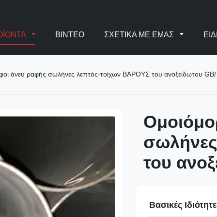
ΟΪΌΝΤΑ
ΒΊΝΤΕΟ
ΣΧΕΤΙΚΆ ΜΕ ΕΜΆΣ
ΕΙΔ
φοι άνευ ραφής σωλήνες λεπτός-τοίχων ΒΑΡΟΥΣ του ανοξείδωτου GB/
Ομοιόμο
σωλήνες
του ανοξ
Βασικές Ιδιότητ