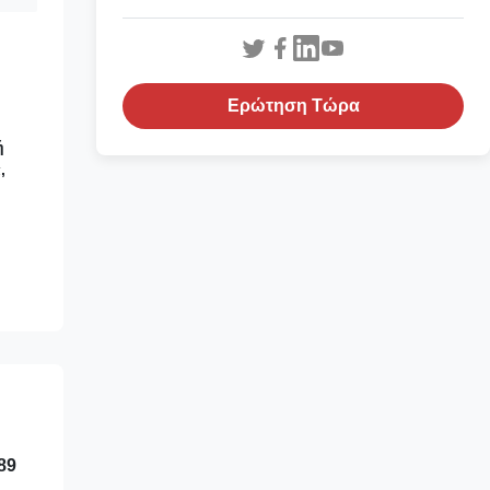
M
Ερώτηση Τώρα
ή
,
89