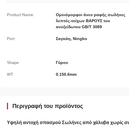
Product Name:
Ομοιόμορφοι άνευ ραφής σωλήνες
λεπτός-τοίχων ΒΑΡΟΥΣ του
ανοξείδωτου GB/T 3089
Port:
Σαγκάη, Ningbo
Shape:
Γύρου
WT:
0.150.6mm
Περιγραφή του προϊόντος
Υψηλή αντοχή σπασμού
Σωλήνες από χάλυβα χωρίς συ