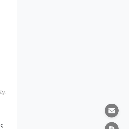
ίζει
υς