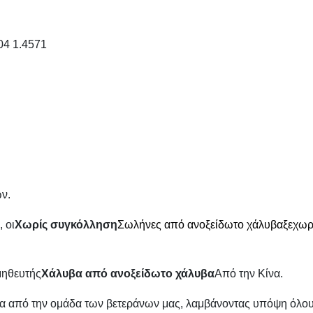
4 1.4571
ν.
 οι
Χωρίς συγκόλληση
Σωλήνες από ανοξείδωτο χάλυβα
ξεχωρ
μηθευτής
Χάλυβα από ανοξείδωτο χάλυβα
Από την Κίνα.
βεια από την ομάδα των βετεράνων μας, λαμβάνοντας υπόψη όλο