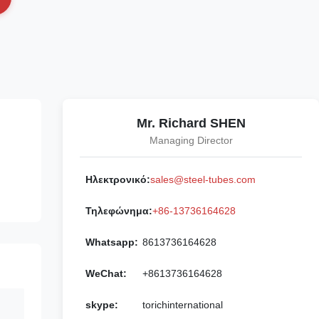
Mr. Richard SHEN
Managing Director
Ηλεκτρονικό:
sales@steel-tubes.com
Τηλεφώνημα:
+86-13736164628
Whatsapp:
8613736164628
WeChat:
+8613736164628
skype:
torichinternational