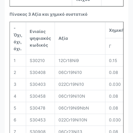
Πίνακας 3 Αξία και χημικό συστατικό
-
Χημική συν
Ενιαίος
Όχι,
ψηφιακός
Αξία
όχι,
κωδικός
Γ
Να
όχι.
1
S30210
12Cr18Ni9
0.15
1.
2
S30408
06Cr19Ni10
0.08
1.
3
S30403
022Cr19Ni10
0.030
1.
4
S30458
06Cr19Ni10N
0.08
1.
5
S30478
06Cr19Ni9NbN
0.08
1.
6
S30453
022Cr19Ni10N
0.030
1.
7
S30908
06Cr23Ni13
0.08
1.