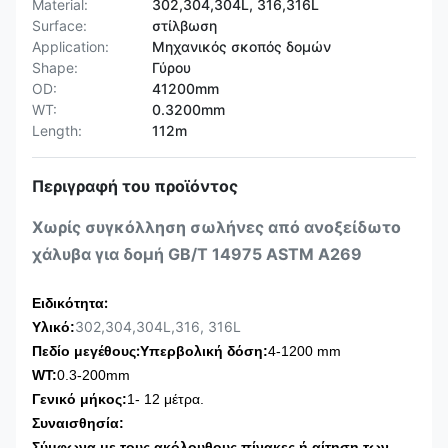
Material:
302,304,304L, 316,316L
Surface:
στίλβωση
Application:
Μηχανικός σκοπός δομών
Shape:
Γύρου
OD:
41200mm
WT:
0.3200mm
Length:
112m
Περιγραφή του προϊόντος
Χωρίς συγκόλληση σωλήνες από ανοξείδωτο
χάλυβα για δομή GB/T 14975 ASTM A269
:
Ειδικότητα
302,304,304L,316, 316L
Υλικό:
:
Πεδίο μεγέθους
Υπερβολική δόση:
4-1200 mm
WT:
0.3-200mm
Γενικό μήκος:
1
- 12 μέτρα.
Συναισθησία:
Σύμφωνα με τους ακόλουθους πίνακες ή αίτηση των