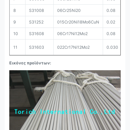
8
S31008
06Cr25Ni20
0.08
1.
9
S31252
015Cr20Ni18Mo6CuN
0.02
0.
10
S31608
06Cr17Ni12Mo2
0.08
1.
11
S31603
022Cr17Ni12Mo2
0.030
1.
Εικόνες προϊόντων: