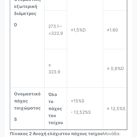
εξωτερική
διάμετρος
D
273.1~
±1,5%D
±1.60
<323.9
≥
± 0,6%D
323.9
Ονομαστικό
Όλο
πάχος
+15%S
το
τοιχώματος
πάχος
± 12,5%S
- 12,52%S
του
S
τοίχου
Πίνακας 2 Ανοχή ελάχιστου πάχους τοίχου
Μονάδα: