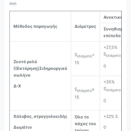
mm
Ανεκτικότητ
Μέθοδος παραγωγής
Διάμετρος
Συνηθισμένο
επίπεδο PA
+27,5%
S
S
<
ελάχιστο
ελάχιστο
Ζεστό ρολό
15
0
((Εκτόρηση)
Σιδηρουργικό
σωλήνα
+35%
Δ-Χ
S
S
≥
ελάχιστο
ελάχιστο
15
0
Χάλυβας, στρογγυλοειδής
+22% S
Όλο το
πάχος του
Δωμάτιο
0
τοίχου