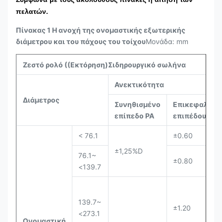
πελατών.
Πίνακας 1 Η ανοχή της ονομαστικής εξωτερικής
διάμετρου και του πάχους του τοίχου
Μονάδα: mm
Ζεστό ρολό ((Εκτόρηση)
Σιδηρουργικό σωλήνα
Ανεκτικότητα
Διάμετρος
Συνηθισμένο
Επικεφαλής
επίπεδο PA
επιπέδου
< 76.1
±0.60
±1,25%D
76.1~
±0.80
<139.7
139.7~
±1.20
<273.1
Ονομαστική