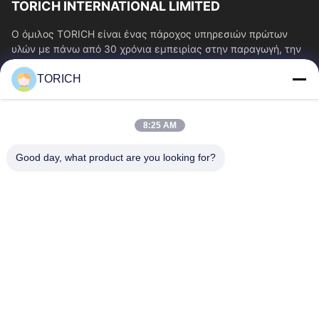
TORICH INTERNATIONAL LIMITED
Ο όμιλος TORICH είναι ένας πάροχος υπηρεσιών πρώτων
υλών με πάνω από 30 χρόνια εμπειρίας στην παραγωγή, την
έρευνα και ανάπτυξη, το εμπόριο, την...
TORICH
Γρήγοροι Σύνδεσμοι
Αρχική Σελίδα
Προϊόντα
8:25 AM
Βίντεο
Σχετικά Με Εμάς
Γύρος Εργοστασίων
Ποιοτικός Έλεγχος
Good day, what product are you looking for?
Επαφή
Ζητήστε Ένα Απόσπασμα
Νέα
Επικοινωνήστε Μαζί Μας.
86-574-88086983
86-574-88086983
sales@steel-tubes.com