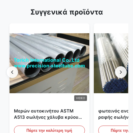
Συγγενικά προϊόντα
VIDEO
Μερών αυτοκινήτου ASTM
φωτεινός ανοπ
A513 σωλήνες χάλυβα κρύου
ραφής σωλήνας
κυλίσματος ενωμένοι στενά με
διαμέτρων 25m
την παραγωγή DOM
υδραυλικά συσ
Πάρτε την καλύτερη τιμή
Πάρτε την κ