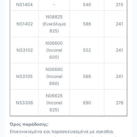
NS1404
-
540
215
N08825
NS1402
(Ενικόλυμα
586
241
825)
N06600
NS3102
(Inconel
552
241
600)
N06690
NS3105
(Inconel
586
241
690)
N06625
NS3306
(Inconel
690
276
625)
Όρος παράδοσης:
Επικονικισμένα και παρασκευασμένα με αγκάθια,