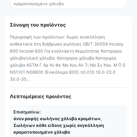
κραματοποιημένο χάλυβα
Σύνοψη του προϊόντος
Περιγραφή των προϊόντων: Χωρίς συγκόλληση
ανθεκτικοί στη διάβρωση σωλήνες GB/T 30059 Incoloy
800 Inconel 600 Για εναλλάκτη θερμότητας Κατηγορία
χάλυβα/υλικό χάλυβα: Κατηγορία χάλυβα Κατηγορία
χάλυβα ASTM Γ Αρ Νι Φε Μo Κου Αλ Τι Nb Συ Ναι. Μ Π S
NS1101 N08800 (Ενικόλυμα 800) ≤0.010 19.0-23.0
30.0-35...
Λεπτομέρειες προιόντος
Επισημαίνω:
άνευ ραφής σωλήνας χάλυβα κραμάτων
,
Σωλήνων κάθε είδους χωρίς συγκόλληση
κραματοποιημένο χάλυβα