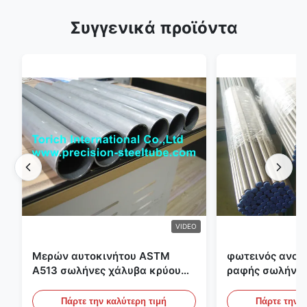
Συγγενικά προϊόντα
VIDEO
Μερών αυτοκινήτου ASTM
φωτεινός ανοπ
A513 σωλήνες χάλυβα κρύου
ραφής σωλήνας
κυλίσματος ενωμένοι στενά με
διαμέτρων 25m
την παραγωγή DOM
υδραυλικά συσ
Πάρτε την καλύτερη τιμή
Πάρτε την κ