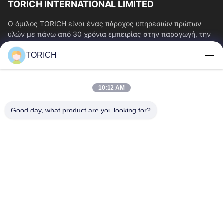
TORICH INTERNATIONAL LIMITED
Ο όμιλος TORICH είναι ένας πάροχος υπηρεσιών πρώτων
υλών με πάνω από 30 χρόνια εμπειρίας στην παραγωγή, την
έρευνα και ανάπτυξη, το εμπόριο, την...
TORICH
Γρήγοροι Σύνδεσμοι
Αρχική Σελίδα
Προϊόντα
10:12 AM
Βίντεο
Σχετικά Με Εμάς
Γύρος Εργοστασίων
Ποιοτικός Έλεγχος
Good day, what product are you looking for?
Επαφή
Ζητήστε Ένα Απόσπασμα
Νέα
Επικοινωνήστε Μαζί Μας.
86-574-88086983
86-574-88086983
sales@steel-tubes.com