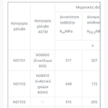
Μηχανικές ιδιότητε
Δυνατότητα
Δύναμη
Κατηγορία
τράβηξης
απόδοσης
Κατηγορία
χάλυβα
χάλυβα
R
/MPa
R
/MPa
ASTM
m
Π0.2
≥
N08800
NS1101
(Ενικόλυμα
517
207
800)
N08810
(ενθετικό
NS1102
448
172
χρώμα
800H)
NS1103
-
515
205