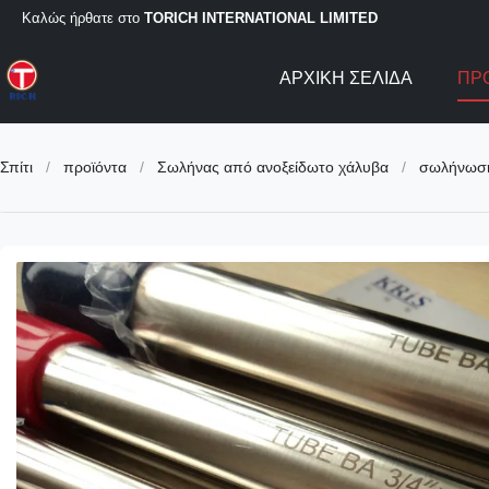
Καλώς ήρθατε στο
TORICH INTERNATIONAL LIMITED
ΑΡΧΙΚΉ ΣΕΛΊΔΑ
ΠΡ
Σπίτι
/
προϊόντα
/
Σωλήνας από ανοξείδωτο χάλυβα
/
σωλήνωση