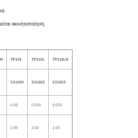
κα.
είται ακινητοποίηση.
LN
TP316
TP316L
TP316LN
S31600
S31603
S31653
0.08
0.035
0.035
2.00
2.00
2.00