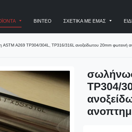
ΟΪΌΝΤΑ
ΒΊΝΤΕΟ
ΣΧΕΤΙΚΆ ΜΕ ΕΜΆΣ
ΕΙΔ
 ASTM A269 TP304/304L, TP316/316L ανοξείδωτου 20mm φωτεινή α
σωλήνω
TP304/30
ανοξείδ
ανοπτημ