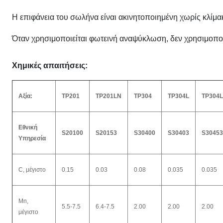
Η επιφάνεια του σωλήνα είναι ακινητοποιημένη χωρίς κλίμα
Όταν χρησιμοποιείται φωτεινή αναψύκλωση, δεν χρησιμοποι
Χημικές απαιτήσεις:
Αξία:
TP201
TP201LN
TP304
TP304L
TP304
Εθνική
S20100
S20153
S30400
S30403
S30453
Υπηρεσία
C, μέγιστο
0.15
0.03
0.08
0.035
0.035
Mn,
5.5-7.5
6.4-7.5
2.00
2.00
2.00
μέγιστο