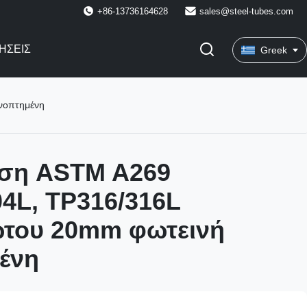
+86-13736164628
sales@steel-tubes.com
ΉΣΕΙΣ
Greek
νοπτημένη
ση ASTM A269
4L, TP316/316L
ωτου 20mm φωτεινή
ένη