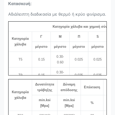
Κατασκευή:
Αδιάλειπτη διαδικασία με θερμό ή κρύο φινίρισμα.
Κατηγορία χάλυβα και χημική σύνθεση
Γ
Μ
Π
S
Ν
Κατηγορία
χάλυβα
μέγιστο
μέγιστο
μέγιστο
μέγιστο
μέ
0.30-
Τ5
0.15
0.025
0.025
0.60
0.30-
0
Τ9
0.15
0.025
0.025
0.60
1
Δυνατότητα
Δύναμη
Σκλ
Επέκταση
0.05-
0.30-
0
τράβηξης
απόδοσης
μ
Τ11
0.025
0.025
Κατηγορία
0.15
0.60
1
χάλυβα
min.ksi
min.ksi
%
Brine
0.05-
0.30-
[Mpa]
[Mpa]
T12
0.025
0.025
0
0.15
0.61