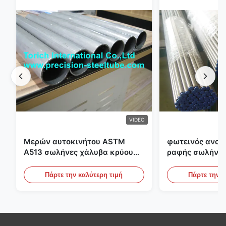
VIDEO
Μερών αυτοκινήτου ASTM
φωτεινός ανοπ
A513 σωλήνες χάλυβα κρύου
ραφής σωλήνας
κυλίσματος ενωμένοι στενά με
διαμέτρων 25m
την παραγωγή DOM
υδραυλικά συσ
Πάρτε την καλύτερη τιμή
Πάρτε την κ