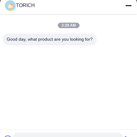
TORICH
Γρήγοροι Σύνδεσμοι
Αρχική Σελίδα
Προϊόντα
3:39 AM
Βίντεο
Σχετικά Με Εμάς
Γύρος Εργοστασίων
Ποιοτικός Έλεγχος
Good day, what product are you looking for?
Επαφή
Ζητήστε Ένα Απόσπασμα
Νέα
Επικοινωνήστε Μαζί Μας.
86-574-88086983
86-574-88086983
sales@steel-tubes.com
Δικαιώματα πνευματικής ιδιοκτησίας © 2015-2026 TORICH
INTERNATIONAL LIMITED. Όλα τα δικαιώματα διατηρούνται.