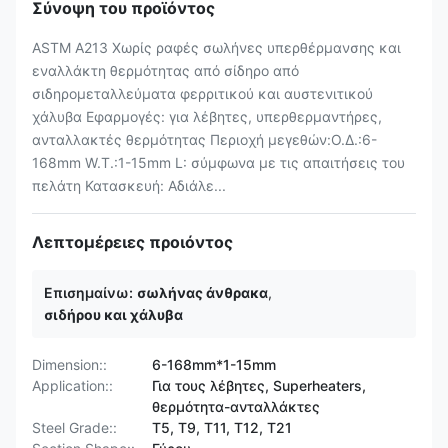
Σύνοψη του προϊόντος
ASTM A213 Χωρίς ραφές σωλήνες υπερθέρμανσης και
εναλλάκτη θερμότητας από σίδηρο από
σιδηρομεταλλεύματα φερριτικού και αυστενιτικού
χάλυβα Εφαρμογές: για λέβητες, υπερθερμαντήρες,
ανταλλακτές θερμότητας Περιοχή μεγεθών:Ο.Δ.:6-
168mm W.T.:1-15mm L: σύμφωνα με τις απαιτήσεις του
πελάτη Κατασκευή: Αδιάλε...
Λεπτομέρειες προιόντος
Επισημαίνω:
σωλήνας άνθρακα
,
σιδήρου και χάλυβα
Dimension::
6-168mm*1-15mm
Application::
Για τους λέβητες, Superheaters,
θερμότητα-ανταλλάκτες
Steel Grade::
T5, T9, T11, T12, T21