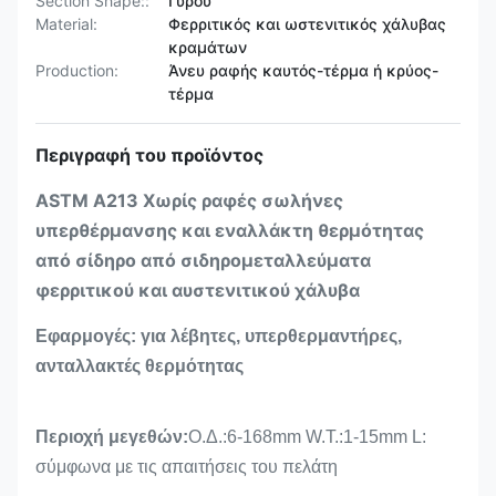
Section Shape::
Γύρου
Material:
Φερριτικός και ωστενιτικός χάλυβας
κραμάτων
Production:
Άνευ ραφής καυτός-τέρμα ή κρύος-
τέρμα
Περιγραφή του προϊόντος
ASTM A213 Χωρίς ραφές σωλήνες
υπερθέρμανσης και εναλλάκτη θερμότητας
από σίδηρο από σιδηρομεταλλεύματα
φερριτικού και αυστενιτικού χάλυβα
Εφαρμογές: για λέβητες, υπερθερμαντήρες,
ανταλλακτές θερμότητας
Περιοχή μεγεθών:
Ο.Δ.:6-168mm W.T.:1-15mm L:
σύμφωνα με τις απαιτήσεις του πελάτη