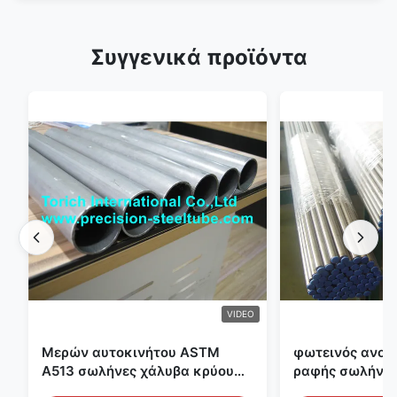
Συγγενικά προϊόντα
VIDEO
Μερών αυτοκινήτου ASTM
φωτεινός ανοπ
A513 σωλήνες χάλυβα κρύου
ραφής σωλήνας
κυλίσματος ενωμένοι στενά με
διαμέτρων 25m