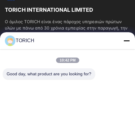
TORICH INTERNATIONAL LIMITED
Ο όμιλος TORICH είναι ένας πάροχος υπηρεσιών πρώτων
υλών με πάνω από 30 χρόνια εμπειρίας στην παραγωγή, την
έρευνα και ανάπτυξη, το εμπόριο, την...
TORICH
Γρήγοροι Σύνδεσμοι
Αρχική Σελίδα
Προϊόντα
10:42 PM
Βίντεο
Σχετικά Με Εμάς
Γύρος Εργοστασίων
Ποιοτικός Έλεγχος
Good day, what product are you looking for?
Επαφή
Ζητήστε Ένα Απόσπασμα
Νέα
Επικοινωνήστε Μαζί Μας.
86-574-88086983
86-574-88086983
sales@steel-tubes.com