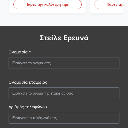
την παραγωγή DOM
υδραυλικά συσ
Πάρτε την καλύτερη τιμή
Πάρτε την κ
Στείλε Ερευνά
Ονομασία *
Ονομασία εταιρείας
Αριθμός τηλεφώνου