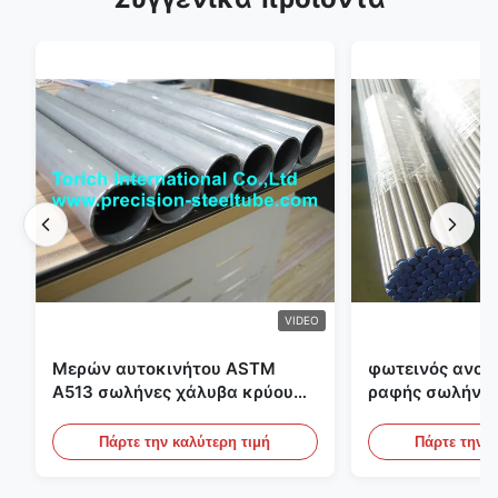
VIDEO
Μερών αυτοκινήτου ASTM
φωτεινός ανοπ
A513 σωλήνες χάλυβα κρύου
ραφής σωλήνας
κυλίσματος ενωμένοι στενά με
διαμέτρων 25m
την παραγωγή DOM
υδραυλικά συσ
Πάρτε την καλύτερη τιμή
Πάρτε την κ