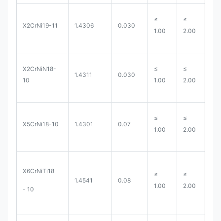
≤
≤
X2CrNi19-11
1.4306
0.030
0.0
1.00
2.00
X2CrNiN18-
≤
≤
1.4311
0.030
0.0
10
1.00
2.00
≤
≤
X5CrNi18-10
1.4301
0.07
0.0
1.00
2.00
X6CrNiTi18
≤
≤
1.4541
0.08
0.0
1.00
2.00
- 10