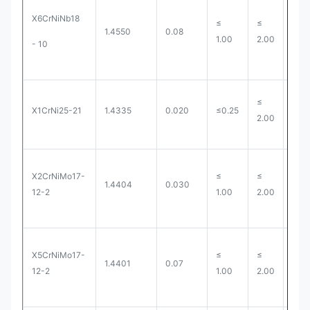
X6CrNiNb18
≤
≤
1.4550
0.08
0.0
1.00
2.00
- 10
≤
X1CrNi25-21
1.4335
0.020
≤0.25
0.0
2.00
X2CrNiMo17-
≤
≤
1.4404
0.030
0.0
12-2
1.00
2.00
X5CrNiMo17-
≤
≤
1.4401
0.07
0.0
12-2
1.00
2.00