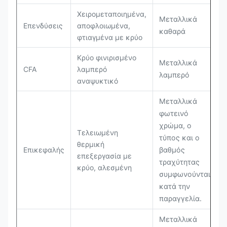
Χειρομεταποιημένα,
Μεταλλικά
Επενδύσεις
αποφλοιωμένα,
καθαρά
φτιαγμένα με κρύο
Κρύο φινιρισμένο
Μεταλλικά
CFA
λαμπερό
λαμπερό
αναψυκτικό
Μεταλλικά
φωτεινό
χρώμα, ο
Τελειωμένη
τύπος και ο
θερμική
Επικεφαλής
βαθμός
επεξεργασία με
τραχύτητας
κρύο, αλεσμένη
συμφωνούνται
κατά την
παραγγελία.
Μεταλλικά