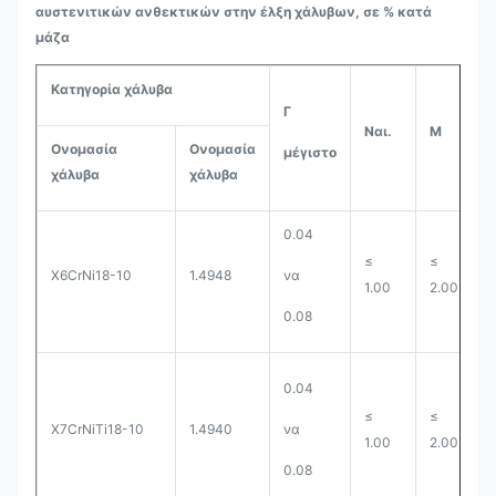
αυστενιτικών ανθεκτικών στην έλξη χάλυβων, σε % κατά
μάζα
X3CrNiMo17
≤
≤
1.4436
0.05
0.0
1.00
2.00
Κατηγορία χάλυβα
-13-3
Γ
Π
Ναι.
Μ
Ονομασία
Ονομασία
μέγιστο
μ
χάλυβα
χάλυβα
X2CrNiMo18-
≤
≤
1.4435
0.030
0.0
14-3
1.00
2.00
0.04
≤
≤
X6CrNi18-10
1.4948
να
0
1.00
2.00
X2CrNiMoN17
≤
≤
0.08
1.4439
0.030
0.0
1.00
2.00
-13-5
0.04
≤
≤
Κατηγορία χάλυβα
X7CrNiTi18-10
1.4940
να
0
1.00
2.00
Γ
Π
Ναι.
Μ
0.08
Ονομασία
Ονομασία
μέγιστο
μέγ