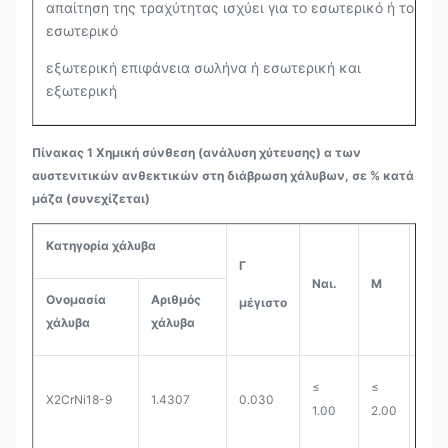
απαίτηση της τραχύτητας ισχύει για το εσωτερικό ή το
εσωτερικό
εξωτερική επιφάνεια σωλήνα ή εσωτερική και
εξωτερική
Πίνακας 1 Χημική σύνθεση (ανάλυση χύτευσης) α των
αυστενιτικών ανθεκτικών στη διάβρωση χάλυβων, σε % κατά
μάζα (συνεχίζεται)
Κατηγορία χάλυβα
Γ
Π
Ναι.
Μ
Ονομασία
Αριθμός
μέγιστο
μέγ
χάλυβα
χάλυβα
≤
≤
X2CrNi18-9
1.4307
0.030
0.0
1.00
2.00