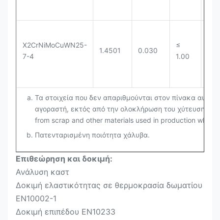
16
1.50
0.10
0.60
0.06
0.20
5.50
X2CrNiMoCuWN25-
≤
≤
X10CrNiMoMn
1.4501
0.030
7-4
1.00
1.0
1.4982
να
να
να
0
NbVB15-10-1
0.15
1.00
7.00
Τα στοιχεία που δεν απαριθμούνται στον πίνακα αυτό 
Τα στοιχεία που δεν απαριθμούνται στον πίνακα αυτό δεν πρέπε
αγοραστή, εκτός από την ολοκλήρωση του χύτευσης.All ap
ολοκλήρωση του χύτευσης.All appropriate precautions are to be tak
from scrap and other materials used in production which wo
impair mechanical properties and the suitability of the steel.
Πατενταρισμένη ποιότητα χάλυβα.
Ανακρυσταλλώνεται σε αναψυγμένη κατάσταση.
Συμπεριλαμβανομένου του Τα.
Επιθεώρηση και δοκιμή:
Ανάλυση καστ
Δοκιμή ελαστικότητας σε θερμοκρασία δωματίου
EN10002-1
Δοκιμή επιπέδου EN10233