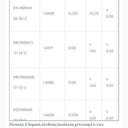
X1CrNiMoN
≤
1.4466
0.020
≤0.70
0.0
2.00
25-22-2
X6CrNiMoTi
≤
≤
1.4571
0.08
0.0
1.00
2.00
17-12-2
X6CrNiMoNb
≤
≤
1.4580
0.08
0.0
1.00
2.00
17-12-2
X2CrNiMoN
≤
≤
1.4429
0.030
0.0
1.00
2.00
17-13-3
Πίνακας 2 Χημική σύνθεση (ανάλυση χύτευσης) α των