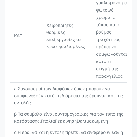
γυαλισμένα με
φωτεινό
χρώμα, ο
τύπος και ο
Χειροποίητες
βαθμός
θερμικές
ΚΑΠ
επεξεργασίες σε
τραχύτητας
κρύο, γυαλισμένες
πρέπει να
συμφωνούνται
κατά τη
στιγμή της
παραγγελίας
a Συνδυασμοί των διαφόρων όρων μπορούν να
συμφωνηθούν κατά τη διάρκεια της έρευνας και της
εντολής
β Τα σύμβολα είναι συντομογραφίες για τον τύπο της
κατάστασης.
Γ
παλιά
F
εκκίνηση
D
κλιμακωμένη
c Η έρευνα και η εντολή πρέπει να αναφέρουν εάν η