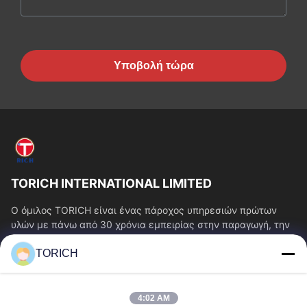
Υποβολή τώρα
TORICH INTERNATIONAL LIMITED
Ο όμιλος TORICH είναι ένας πάροχος υπηρεσιών πρώτων
υλών με πάνω από 30 χρόνια εμπειρίας στην παραγωγή, την
έρευνα και ανάπτυξη, το εμπόριο, την...
TORICH
Γρήγοροι Σύνδεσμοι
Αρχική Σελίδα
Προϊόντα
4:02 AM
Βίντεο
Σχετικά Με Εμάς