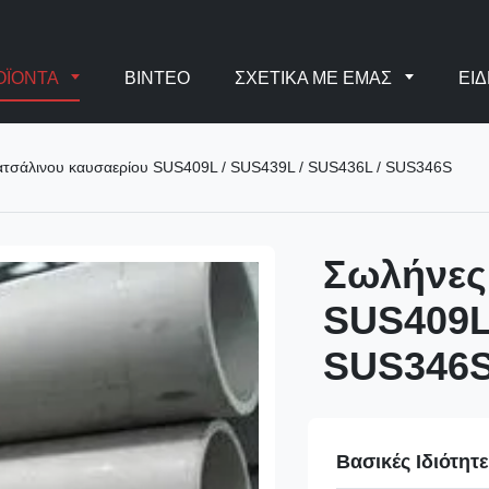
ΟΪΌΝΤΑ
ΒΊΝΤΕΟ
ΣΧΕΤΙΚΆ ΜΕ ΕΜΆΣ
ΕΙΔ
ατσάλινου καυσαερίου SUS409L / SUS439L / SUS436L / SUS346S
Σωλήνες
SUS409L 
SUS346
Βασικές Ιδιότητ