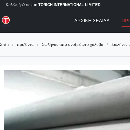
Καλώς ήρθατε στο
TORICH INTERNATIONAL LIMITED
ΑΡΧΙΚΉ ΣΕΛΊΔΑ
ΠΡ
Σπίτι
/
προϊόντα
/
Σωλήνας από ανοξείδωτο χάλυβα
/
Σωλήνες 