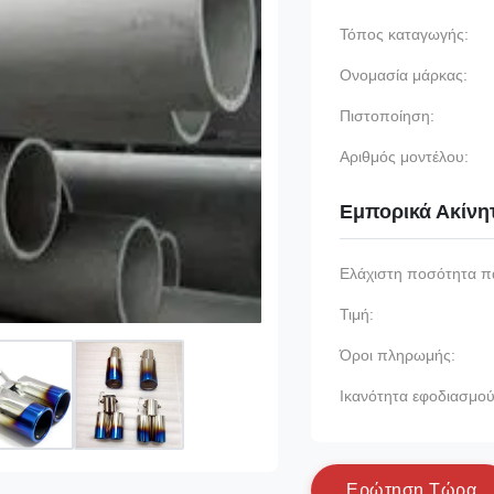
Τόπος καταγωγής:
Ονομασία μάρκας:
Πιστοποίηση:
Αριθμός μοντέλου:
Εμπορικά Ακίνη
Ελάχιστη ποσότητα π
Τιμή:
Όροι πληρωμής:
Ικανότητα εφοδιασμού
Ε
ρ
ώ
τ
η
σ
η
Τ
ώ
ρ
α