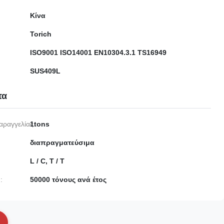
Κίνα
Torich
ISO9001 ISO14001 EN10304.3.1 TS16949
SUS409L
τα
αραγγελίας:
1tons
διαπραγματεύσιμα
L / C, T / T
:
50000 τόνους ανά έτος