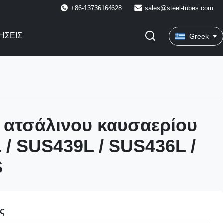
+86-13736164628
sales@steel-tubes.com
ΉΣΕΙΣ
Greek
 ατσάλινου καυσαερίου
/ SUS439L / SUS436L /
S
ες