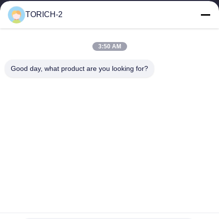
έρευνα και ανάπτυξη, το εμπόριο, την...
TORICH-2
Γρήγοροι Σύνδεσμοι
Αρχική Σελίδα
Προϊόντα
3:50 AM
Βίντεο
Σχετικά Με Εμάς
Γύρος Εργοστασίων
Ποιοτικός Έλεγχος
Good day, what product are you looking for?
Επαφή
Ζητήστε Ένα Απόσπασμα
Νέα
Επικοινωνήστε Μαζί Μας.
86-574-88086983
86-574-88086983
sales@steel-tubes.com
Δικαιώματα πνευματικής ιδιοκτησίας © 2015-2026 TORICH