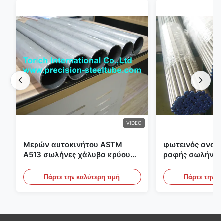
VIDEO
Μερών αυτοκινήτου ASTM
φωτεινός ανοπ
A513 σωλήνες χάλυβα κρύου
ραφής σωλήνας
κυλίσματος ενωμένοι στενά με
διαμέτρων 25m
την παραγωγή DOM
υδραυλικά συσ
Πάρτε την καλύτερη τιμή
Πάρτε την κ