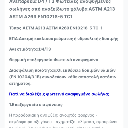
Ανεπάρκεια D4 / T3 Φωτεινές αναψυγμένες
σωλήνες από ανοξείδωτο χάλυβα ASTM A213
ASTM A269 EN10216-5 TC1
Τύπος
:
ΑΣTM A213 ΑΣTM A269 EN10216-5 ΤC-1
ΕΠΔ
:
Δοκιμή κυκλικού ρεύματος ή υδραυλικής δοκιμής
Ανεκτικότητα
:
D4/T3
Θερμική επεξεργασία
:
Φωτεινά αναψυγμένα
Διασφάλιση ποιότητας
:
Οι εκθέσεις δοκιμών υλικών
(EN 10204/3.1B) συνοδεύουν κάθε αποστολή κατόπιν
αιτήματος.
Γιατί να διαλέξεις φωτεινό αναψυγμένο σωλήνα;
1.Επεξεργασία επιφάνειας
Η παραδοσιακή αναψύξη: ανοιχτός φούρνος -
ατμόσφαιρα οξυγόνου - σχηματίζει κλίμακα, αμαυρώνει