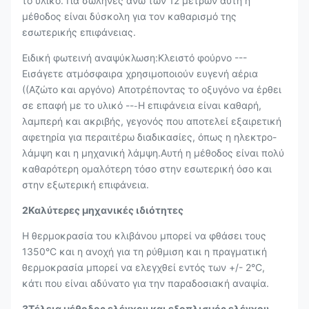
το υλικό. Για σωλήνες άνω των 12 μέτρων αυτή η
μέθοδος είναι δύσκολη για τον καθαρισμό της
εσωτερικής επιφάνειας.
Ειδική φωτεινή αναψύκλωση:Κλειστό φούρνο ---
Εισάγετε ατμόσφαιρα χρησιμοποιούν ευγενή αέρια
((Αζώτο και αργόνο) Αποτρέποντας το οξυγόνο να έρθει
σε επαφή με το υλικό --
Η επιφάνεια είναι καθαρή,
-
λαμπερή και ακριβής, γεγονός που αποτελεί εξαιρετική
αφετηρία για περαιτέρω διαδικασίες, όπως η ηλεκτρο-
λάμψη και η μηχανική λάμψη.Αυτή η μέθοδος είναι πολύ
καθαρότερη ομαλότερη τόσο στην εσωτερική όσο και
στην εξωτερική επιφάνεια.
2Καλύτερες μηχανικές ιδιότητες
Η θερμοκρασία του κλιβάνου μπορεί να φθάσει τους
1350°C και η ανοχή για τη ρύθμιση και η πραγματική
θερμοκρασία μπορεί να ελεγχθεί εντός των +/- 2°C,
κάτι που είναι αδύνατο για την παραδοσιακή αναψία.
3Τέλεια μέθοδος ελέγχου και εξοπλισμός ελέγχου