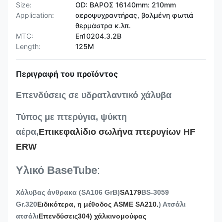
Size:
OD: ΒΑΡΟΣ 16140mm: 210mm
Application:
αεροψυχραντήρας, βαλμένη φωτιά
θερμάστρα κ.λπ.
MTC:
En10204.3.2B
Length:
125M
Περιγραφή του προϊόντος
Επενδύσεις σε υδρατλαντικό χάλυβα
Τύπος με πτερύγια, ψύκτη
αέρα,
Επικεφαλίδιο σωλήνα πτερυγίων HF
ERW
Υλικό BaseTube
:
Χάλυβας άνθρακα (SA106 GrB)
SA179
BS-3059
Gr.320
Ειδικότερα, η μέθοδος ASME SA210.
) Ατσάλι
ατσάλι
Επενδύσεις
304)
χάλκινο
μούφας