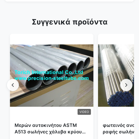
Συγγενικά προϊόντα
VIDEO
Μερών αυτοκινήτου ASTM
φωτεινός ανοπ
A513 σωλήνες χάλυβα κρύου
ραφής σωλήνας
κυλίσματος ενωμένοι στενά με
διαμέτρων 25m