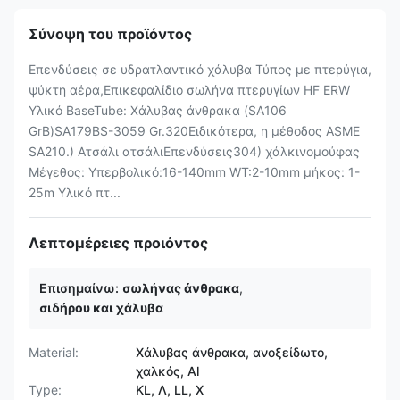
Σύνοψη του προϊόντος
Επενδύσεις σε υδρατλαντικό χάλυβα Τύπος με πτερύγια,
ψύκτη αέρα,Επικεφαλίδιο σωλήνα πτερυγίων HF ERW
Υλικό BaseTube: Χάλυβας άνθρακα (SA106
GrB)SA179BS-3059 Gr.320Ειδικότερα, η μέθοδος ASME
SA210.) Ατσάλι ατσάλιΕπενδύσεις304) χάλκινομούφας
Μέγεθος: Υπερβολικό:16-140mm WT:2-10mm μήκος: 1-
25m Υλικό πτ...
Λεπτομέρειες προιόντος
Επισημαίνω:
σωλήνας άνθρακα
,
σιδήρου και χάλυβα
Material:
Χάλυβας άνθρακα, ανοξείδωτο,
χαλκός, Al
Type:
KL, Λ, LL, Χ