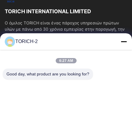
TORICH INTERNATIONAL LIMITED
Ο όμιλος TORICH είναι ένας πάροχος υπηρεσιών πρώτων
υλών με πάνω από 30 χρόνια εμπειρίας στην παραγωγή, την
έρευνα και ανάπτυξη, το εμπόριο, την...
TORICH-2
Γρήγοροι Σύνδεσμοι
Αρχική Σελίδα
Προϊόντα
6:27 AM
Βίντεο
Σχετικά Με Εμάς
Γύρος Εργοστασίων
Ποιοτικός Έλεγχος
Good day, what product are you looking for?
Επαφή
Ζητήστε Ένα Απόσπασμα
Νέα
Επικοινωνήστε Μαζί Μας.
86-574-88086983
86-574-88086983
sales@steel-tubes.com