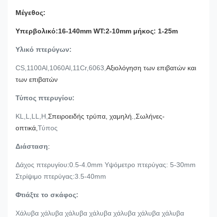
Μέγεθος:
Υπερβολικό
:
16-140mm WT
:
2-10mm μήκος: 1-25m
Υλικό πτερύγων:
CS,1100Al,1060Al,11Cr,6063,
Αξιολόγηση των επιβατών και
των επιβατών
Τύπος πτερυγίου:
KL,L,LL,H,
Σπειροειδής τρύπα, χαμηλή.
,
Σωλήνες-
οπτικά,
Τύπος
Διάσταση
:
Δάχος πτερυγίου
:
0.5-4.0mm Υψόμετρο πτερύγας: 5-30mm
Στρίψιμο πτερύγας:3.5-40mm
Φτιάξτε το σκάφος:
Χάλυβα χάλυβα χάλυβα χάλυβα χάλυβα χάλυβα χάλυβα