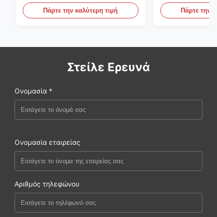
την παραγωγή DOM
υδραυλικά συσ
Πάρτε την καλύτερη τιμή
Πάρτε την κ
Στείλε Ερευνά
Ονομασία *
Ονομασία εταιρείας
Αριθμός τηλεφώνου