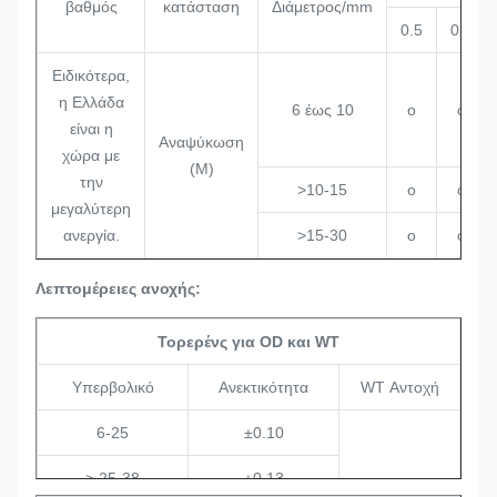
βαθμός
κατάσταση
Διάμετρος/mm
0.5
0.6
Ειδικότερα,
η Ελλάδα
6 έως 10
o
o
είναι η
Αναψύκωση
χώρα με
(M)
την
>10-15
o
o
μεγαλύτερη
ανεργία.
>15-30
o
o
Λεπτομέρειες ανοχής:
Τορερένς για OD και WT
Υπερβολικό
Ανεκτικότητα
WT Αντοχή
6-25
±0.10
> 25-38
±0.13