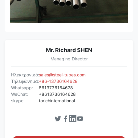
Mr. Richard SHEN
Managing Director
Ηλεκτρονικό:
sales@steel-tubes.com
Τηλεφώνημα:
+86-13736164628
Whatsapp:
8613736164628
WeChat:
+8613736164628
skype:
torichinternational