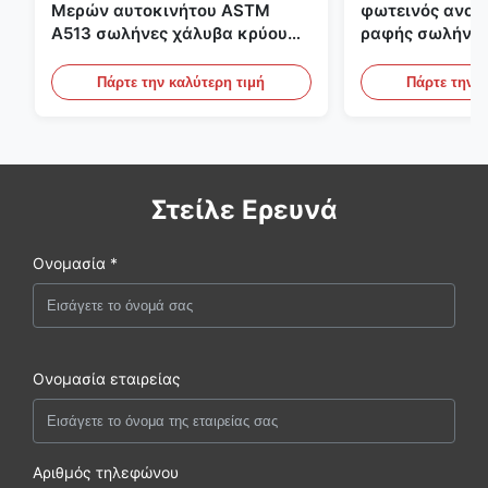
Μερών αυτοκινήτου ASTM
φωτεινός ανοπ
A513 σωλήνες χάλυβα κρύου
ραφής σωλήνας
κυλίσματος ενωμένοι στενά με
διαμέτρων 25m
την παραγωγή DOM
υδραυλικά συσ
Πάρτε την καλύτερη τιμή
Πάρτε την κ
Στείλε Ερευνά
Ονομασία *
Ονομασία εταιρείας
Αριθμός τηλεφώνου