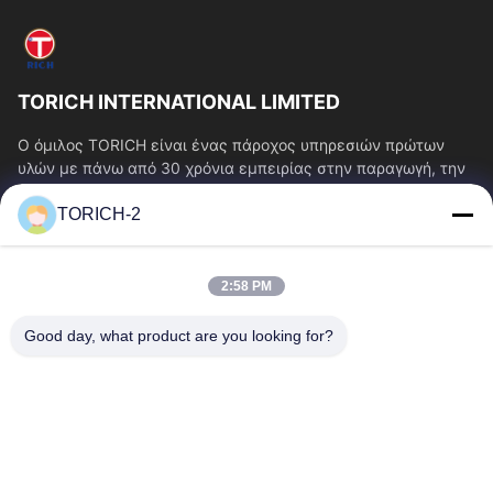
TORICH INTERNATIONAL LIMITED
Ο όμιλος TORICH είναι ένας πάροχος υπηρεσιών πρώτων
υλών με πάνω από 30 χρόνια εμπειρίας στην παραγωγή, την
έρευνα και ανάπτυξη, το εμπόριο, την...
TORICH-2
Γρήγοροι Σύνδεσμοι
Αρχική Σελίδα
Προϊόντα
2:58 PM
Βίντεο
Σχετικά Με Εμάς
Γύρος Εργοστασίων
Ποιοτικός Έλεγχος
Good day, what product are you looking for?
Επαφή
Ζητήστε Ένα Απόσπασμα
Νέα
Επικοινωνήστε Μαζί Μας.
86-574-88086983