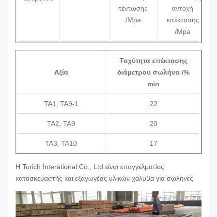
τέντωσης
αντοχή
/Mpa
επέκτασης
/Mpa
TA1
≥ 240
140-310
Ταχύτητα επέκτασης
TA2
≥ 400
275-450
Αξία
διάμετρου σωλήνα /%
min
ΤΑ3
≥ 500
380 έως 550
Αναψύκωση
ΤΑ1, ΤΑ9-1
22
TA9
≥ 400
275-450
ΤΑ2, ΤΑ9
20
TA9-1
≥ 240
140-310
ΤΑ3, ΤΑ10
17
TA10
≥460
≥ 300
Η Torich Interational Co., Ltd είναι επαγγελματίας
κατασκευαστής και εξαγωγέας υλικών χάλυβα για σωλήνες