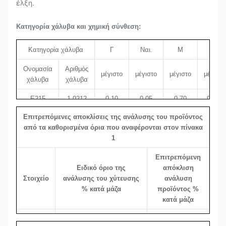
έλξη.
Κατηγορία χάλυβα και χημική σύνθεση:
Κατηγορία χάλυβα
Γ
Ναι.
Μ
Π
Ονομασία
Αριθμός
μέγιστο
μέγιστο
μέγιστο
μέγιστο
χάλυβα
χάλυβα
Ε215
1.0212
0.10
0.05
0.70
0.025
Επιτρεπόμενες αποκλίσεις της ανάλυσης του προϊόντος
Ε-235
1.0308
0.17
0.35
1.20
0.025
από τα καθορισμένα όρια που αναφέρονται στον πίνακα
Ε355
1.0580
0.22
0.55
1.60
0.025
1
Επιτρεπόμενη
Ειδικό όριο της
απόκλιση
Στοιχείο
ανάλυσης του χύτευσης
ανάλυση
% κατά μάζα
προϊόντος %
κατά μάζα
Γ
≤0.22
+0.07