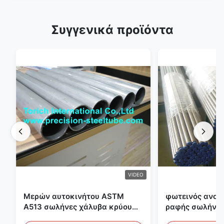
Συγγενικά προϊόντα
VIDEO
Μερών αυτοκινήτου ASTM
φωτεινός ανοπ
A513 σωλήνες χάλυβα κρύου
ραφής σωλήνας
κυλίσματος ενωμένοι στενά με
διαμέτρων 25m