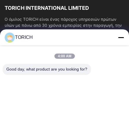
TORICH INTERNATIONAL LIMITED
Ο όμιλος TORICH είναι ένας πάροχος υπηρεσιών πρώτων
υλών με πάνω από 30 χρόνια εμπειρίας στην παραγωγή, την
έρευνα και ανάπτυξη, το εμπόριο, την...
TORICH
Γρήγοροι Σύνδεσμοι
Αρχική Σελίδα
Προϊόντα
4:00 AM
Βίντεο
Σχετικά Με Εμάς
Γύρος Εργοστασίων
Ποιοτικός Έλεγχος
Good day, what product are you looking for?
Επαφή
Ζητήστε Ένα Απόσπασμα
Νέα
Επικοινωνήστε Μαζί Μας.
86-574-88086983
86-574-88086983
sales@steel-tubes.com