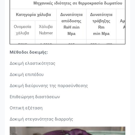
Μηχανικές ιδιότητες σε θερμοκρασία δωματίου
Ναι.
≤0.55
+0.05
Κατηγορία χάλυβα
Δυνατότητα
Δυνατότητα
Μ
≤ 1.60
+0.1
απόδοσης
τράβηξης
Αμήκρυ
Ονομασία
Χάλυβα
ReH min
Rm
A min
Π
≤0.025
+0.005
χάλυβα
Nubmer
Mpa
min Mpa
S
≤0.015
+0.003
Ε215
1.0212
215
290 έως 430
30
Μέθοδοι δοκιμής:
Αλ
≤0.025
--0.005
Ε-235
1.0308
235
340-480
25
Δοκιμή ελαστικότητας
Ε355
1.0580
355
490-630
22
Δοκιμή επιπέδου
Δοκιμή διεύρυνσης της παρασύνθεσης
Επιθεώρηση διαστάσεων
Οπτική εξέταση
Δοκιμή στεγανότητας διαρροής