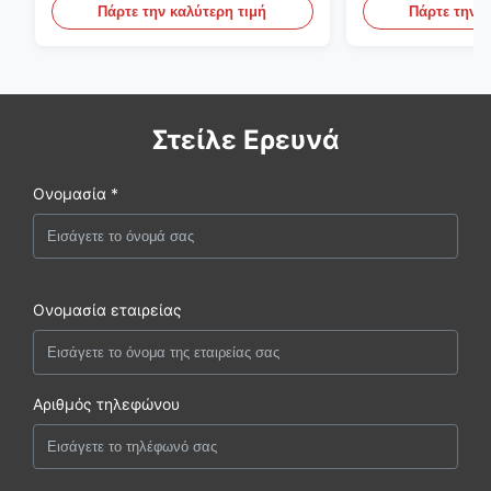
την παραγωγή DOM
υδραυλικά συσ
Πάρτε την καλύτερη τιμή
Πάρτε την κ
Στείλε Ερευνά
Ονομασία *
Ονομασία εταιρείας
Αριθμός τηλεφώνου